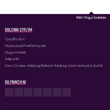
Nôl i frig y tudalen
Dolenni cyflym
Cysylltu â ni
Hysbysiad Preifatrwydd
Hygyrchedd
Adborth
Cwrs Croeso Addysg Bellach Addysg Uwch Iechyd a Gofal
Dilynwch ni