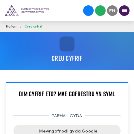
Hafan
Creu cyfrif
Creu cyfrif
Dim cyfrif eto? Mae cofrestru yn syml
PARHAU GYDA
Mewngofnodi gyda Google