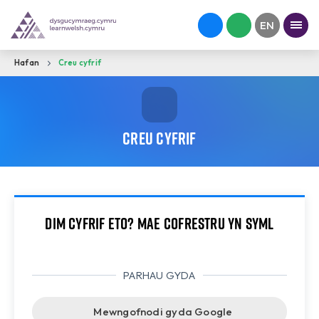
Hafan
Creu cyfrif
Creu cyfrif
Dim cyfrif eto? Mae cofrestru yn syml
PARHAU GYDA
Mewngofnodi gyda Google