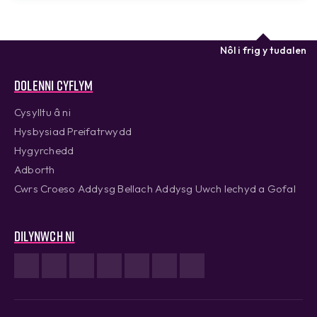
Nôl i frig y tudalen
Dolenni cyflym
Cysylltu â ni
Hysbysiad Preifatrwydd
Hygyrchedd
Adborth
Cwrs Croeso Addysg Bellach Addysg Uwch Iechyd a Gofal
Dilynwch ni