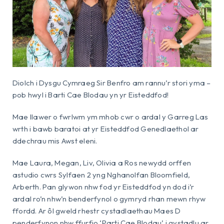
Diolch i Dysgu Cymraeg Sir Benfro am rannu’r stori yma –
pob hwyl i Barti Cae Blodau yn yr Eisteddfod!
Mae llawer o fwrlwm ym mhob cwr o ardal y Garreg Las
wrth i bawb baratoi at yr Eisteddfod Genedlaethol ar
ddechrau mis Awst eleni.
Mae Laura, Megan, Liv, Olivia a Ros newydd orffen
astudio cwrs Sylfaen 2 yng Nghanolfan Bloomfield,
Arberth. Pan glywon nhw fod yr Eisteddfod yn dod i’r
ardal ro’n nhw’n benderfynol o gymryd rhan mewn rhyw
ffordd. Ar ôl gweld rhestr cystadlaethau Maes D
penderfynon nhw ffurfio ‘Parti Cae Blodau’ i gystadlu ar