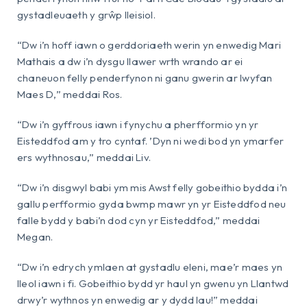
gystadleuaeth y grŵp lleisiol.
“Dw i’n hoff iawn o gerddoriaeth werin yn enwedig Mari
Mathais a dw i’n dysgu llawer wrth wrando ar ei
chaneuon felly penderfynon ni ganu gwerin ar lwyfan
Maes D,” meddai Ros.
“Dw i’n gyffrous iawn i fynychu a pherfformio yn yr
Eisteddfod am y tro cyntaf. ’Dyn ni wedi bod yn ymarfer
ers wythnosau,” meddai Liv.
“Dw i’n disgwyl babi ym mis Awst felly gobeithio bydda i’n
gallu perfformio gyda bwmp mawr yn yr Eisteddfod neu
falle bydd y babi’n dod cyn yr Eisteddfod,” meddai
Megan.
“Dw i’n edrych ymlaen at gystadlu eleni, mae’r maes yn
lleol iawn i fi. Gobeithio bydd yr haul yn gwenu yn Llantwd
drwy’r wythnos yn enwedig ar y dydd Iau!” meddai