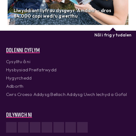
Llwyddiant llyfrau dysgwyr ‘Amdani’ – dros
84,000 copi wedi’u gwerthu
Nôl i frig y tudalen
Dolenni cyflym
Cysylltu â ni
Hysbysiad Preifatrwydd
Hygyrchedd
Adborth
Cwrs Croeso Addysg Bellach Addysg Uwch Iechyd a Gofal
Dilynwch ni