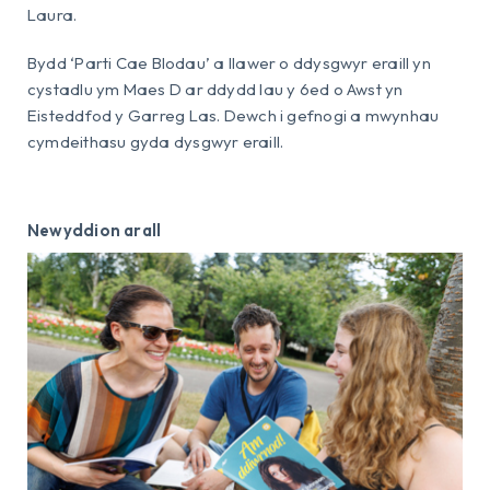
Laura.
Bydd ‘Parti Cae Blodau’ a llawer o ddysgwyr eraill yn
cystadlu ym Maes D ar ddydd Iau y 6ed o Awst yn
Eisteddfod y Garreg Las. Dewch i gefnogi a mwynhau
cymdeithasu gyda dysgwyr eraill.
Newyddion arall