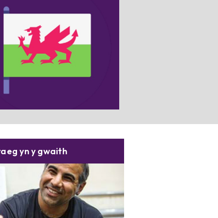
wilio am adnoddau defnyddiol?
ewiswch y blwch yma am fwy o
wybodaeth.
aeg yn y gwaith