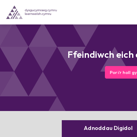
Ffeindiwch eich
Pori’r holl g
Adnoddau Digidol