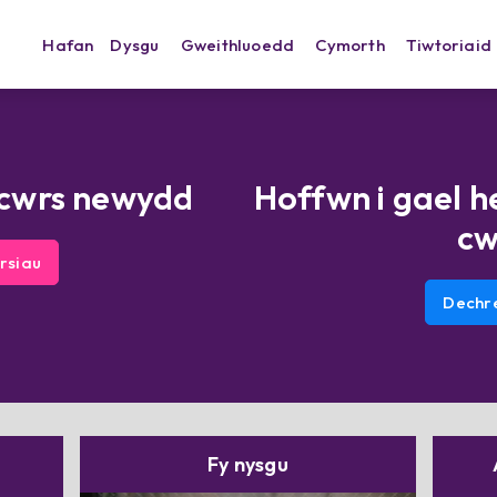
Hafan
Dysgu
Gweithluoedd
Cymorth
Tiwtoriaid
 cwrs newydd
Hoffwn i gael h
cw
yrsiau
Dechr
Fy nysgu