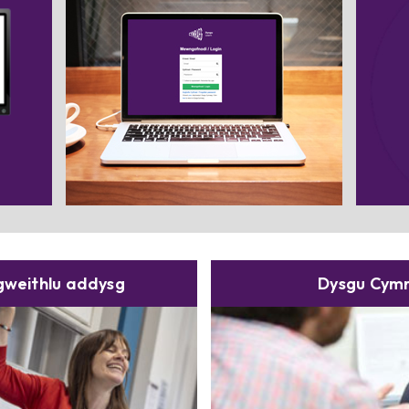
wiswch
Ch
th.
D
 gweithlu addysg
Dysgu Cymr