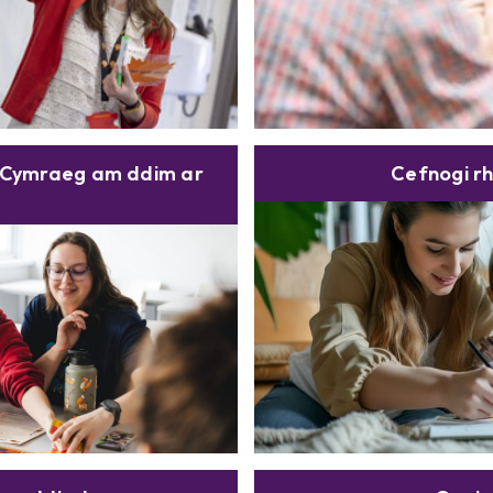
u Cymraeg am ddim ar
Cefnogi rh