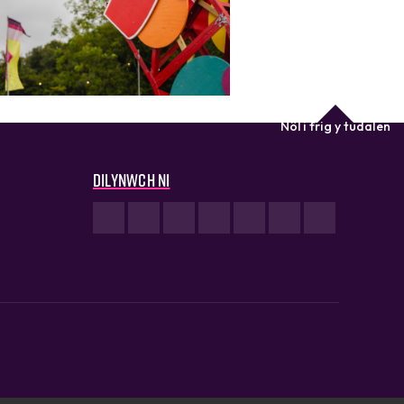
Nôl i frig y tudalen
Dilynwch ni