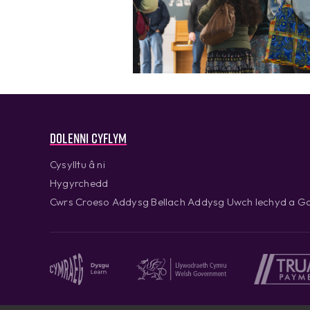
Dolenni cyflym
Cysylltu â ni
Hygyrchedd
Cwrs Croeso Addysg Bellach Addysg Uwch Iechyd a Go