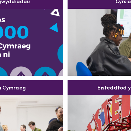
igwyddiadau
Cyrsi
h Cymraeg
Eisteddfod y