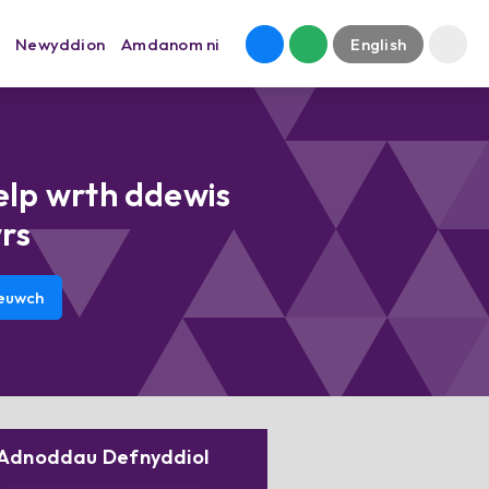
Newyddion
Amdanom ni
English
elp wrth ddewis
rs
euwch
Adnoddau Defnyddiol