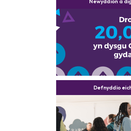
Newyddion a d
Defnyddio eic