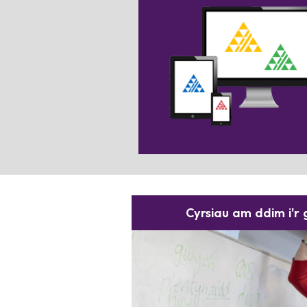
Chwilio am adnoddau digidol? De
y blwch yma am fwy o wybodae
Cyrsiau am ddim i'r