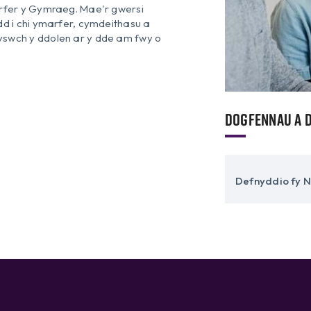
arfer y Gymraeg. Mae'r gwersi
d i chi ymarfer, cymdeithasu a
swch y ddolen ar y dde am fwy o
Dogfennau a 
Defnyddio fy 