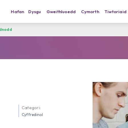
Hafan
Dysgu
Gweithluoedd
Cymorth
Tiwtoriaid
dnodd
Categori:
Cyffredinol