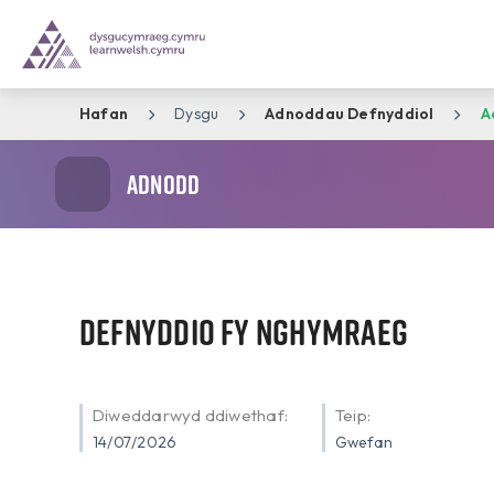
Hafan
Dysgu
Adnoddau Defnyddiol
A
Adnodd
Defnyddio Fy Nghymraeg
Diweddarwyd ddiwethaf:
Teip:
14/07/2026
Gwefan