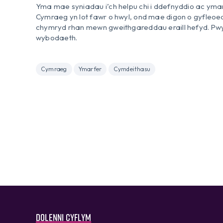
Yma mae syniadau i’ch helpu chi i ddefnyddio ac ym
Cymraeg yn lot fawr o hwyl, ond mae digon o gyfleoed
chymryd rhan mewn gweithgareddau eraill hefyd. Pwy
wybodaeth.
Cymraeg
Ymarfer
Cymdeithasu
Dolenni cyflym