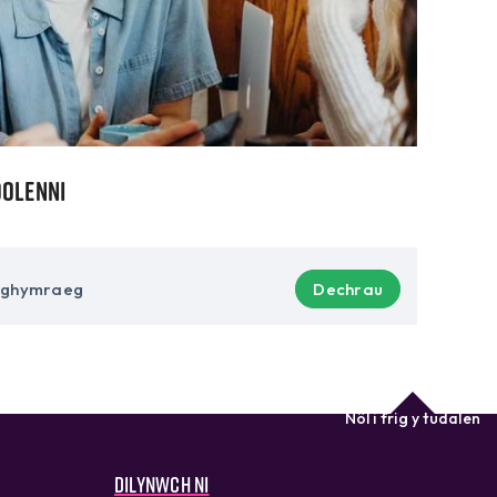
Dolenni
Nghymraeg
Dechrau
Nôl i frig y tudalen
Dilynwch ni