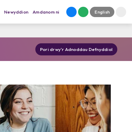
Newyddion
Amdanom ni
English
Pori drwy'r Adnoddau Defnyddiol