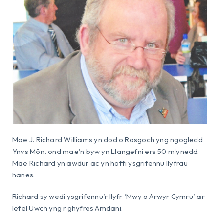
Mae J. Richard Williams yn dod o Rosgoch yng ngogledd
Ynys Môn, ond mae’n byw yn Llangefni ers 50 mlynedd.
Mae Richard yn awdur ac yn hoffi ysgrifennu llyfrau
hanes.
Richard sy wedi ysgrifennu’r llyfr ‘Mwy o Arwyr Cymru’ ar
lefel Uwch yng nghyfres Amdani.