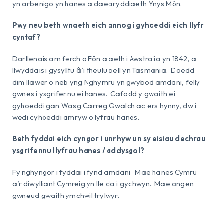
yn arbenigo yn hanes a daearyddiaeth Ynys Môn.
Pwy neu beth wnaeth eich annog i gyhoeddi eich llyfr
cyntaf?
Darllenais am ferch o Fôn a aeth i Awstralia yn 1842, a
llwyddais i gysylltu â’i theulu pell yn Tasmania. Doedd
dim llawer o neb yng Nghymru yn gwybod amdani, felly
gwnes i ysgrifennu ei hanes. Cafodd y gwaith ei
gyhoeddi gan Wasg Carreg Gwalch ac ers hynny, dw i
wedi cyhoeddi amryw o lyfrau hanes.
Beth fyddai eich cyngor i unrhyw un sy eisiau dechrau
ysgrifennu llyfrau hanes / addysgol?
Fy nghyngor i fyddai i fynd amdani. Mae hanes Cymru
a’r diwylliant Cymreig yn lle da i gychwyn. Mae angen
gwneud gwaith ymchwil trylwyr.