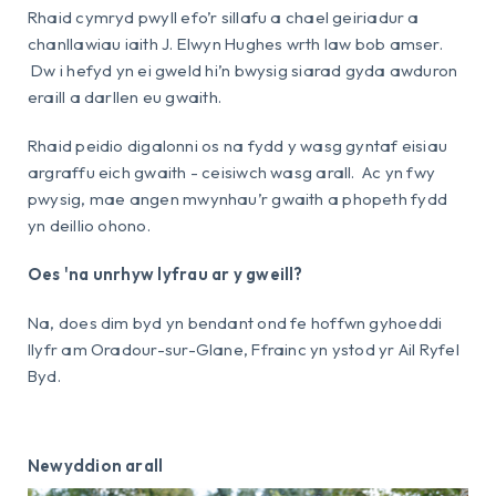
Rhaid cymryd pwyll efo’r sillafu a chael geiriadur a
chanllawiau iaith J. Elwyn Hughes wrth law bob amser.
Dw i hefyd yn ei gweld hi’n bwysig siarad gyda awduron
eraill a darllen eu gwaith.
Rhaid peidio digalonni os na fydd y wasg gyntaf eisiau
argraffu eich gwaith - ceisiwch wasg arall. Ac yn fwy
pwysig, mae angen mwynhau’r gwaith a phopeth fydd
yn deillio ohono.
Oes 'na unrhyw lyfrau ar y gweill?
Na, does dim byd yn bendant ond fe hoffwn gyhoeddi
llyfr am Oradour-sur-Glane, Ffrainc yn ystod yr Ail Ryfel
Byd.
Newyddion arall