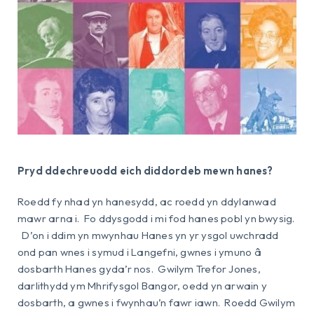
Pryd ddechreuodd eich diddordeb mewn hanes?
Roedd fy nhad yn hanesydd, ac roedd yn ddylanwad
mawr arna i. Fo ddysgodd i mi fod hanes pobl yn bwysig.
D’on i ddim yn mwynhau Hanes yn yr ysgol uwchradd
ond pan wnes i symud i Langefni, gwnes i ymuno â
dosbarth Hanes gyda’r nos. Gwilym Trefor Jones,
darlithydd ym Mhrifysgol Bangor, oedd yn arwain y
dosbarth, a gwnes i fwynhau’n fawr iawn. Roedd Gwilym