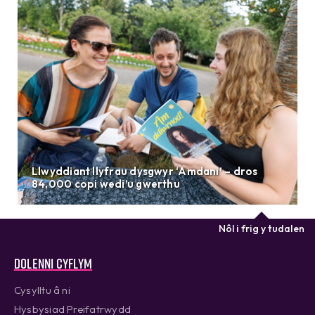
Llwyddiant llyfrau dysgwyr ‘Amdani’ – dros
84,000 copi wedi’u gwerthu
Nôl i frig y tudalen
Dolenni cyflym
Cysylltu â ni
Hysbysiad Preifatrwydd