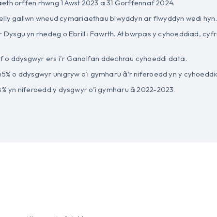
eth orffen rhwng 1 Awst 2023 a 31 Gorffennaf 2024.
elly gallwn wneud cymariaethau blwyddyn ar flwyddyn wedi hyn.
sgu yn rhedeg o Ebrill i Fawrth. At bwrpas y cyhoeddiad, cyfrif
f o ddysgwyr ers i'r Ganolfan ddechrau cyhoeddi data.
% o ddysgwyr unigryw o’i gymharu â’r niferoedd yn y cyhoeddia
% yn niferoedd y dysgwyr o’i gymharu â 2022-2023.