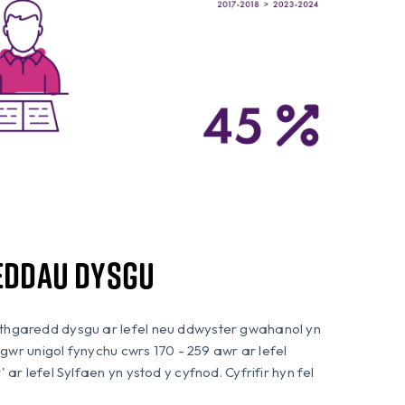
eddau dysgu
thgaredd dysgu ar lefel neu ddwyster gwahanol yn
sgwr unigol fynychu cwrs 170 - 259 awr ar lefel
ar lefel Sylfaen yn ystod y cyfnod. Cyfrifir hyn fel