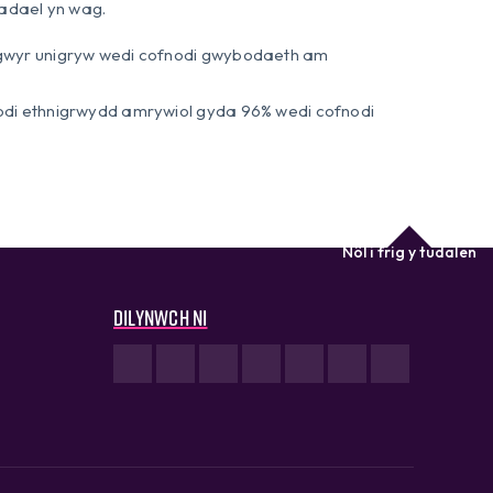
adael yn wag.
sgwyr unigryw wedi cofnodi gwybodaeth am
odi ethnigrwydd amrywiol gyda 96% wedi cofnodi
Nôl i frig y tudalen
Dilynwch ni