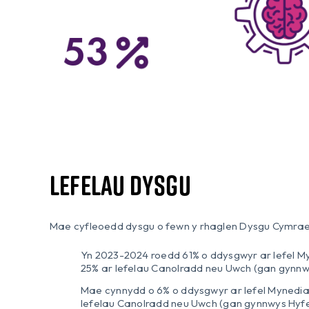
Lefelau Dysgu
Mae cyfleoedd dysgu o fewn y rhaglen Dysgu Cymraeg 
Yn 2023-2024 roedd 61% o ddysgwyr ar lefel My
25% ar lefelau Canolradd neu Uwch (gan gynnw
Mae cynnydd o 6% o ddysgwyr ar lefel Mynedia
lefelau Canolradd neu Uwch (gan gynnwys Hyfe