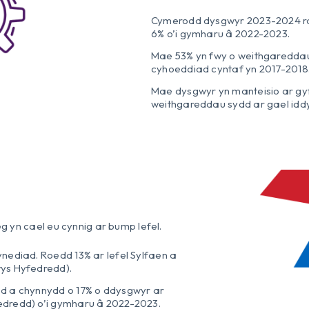
Cymerodd dysgwyr 2023-2024 ra
6% o’i gymharu â 2022-2023.
Mae 53% yn fwy o weithgareddau
cyhoeddiad cyntaf yn 2017-2018
Mae dysgwyr yn manteisio ar gy
weithgareddau sydd ar gael iddy
yn cael eu cynnig ar bump lefel.
nediad. Roedd 13% ar lefel Sylfaen a
ys Hyfedredd).
d a chynnydd o 17% o ddysgwyr ar
dredd) o’i gymharu â 2022-2023.