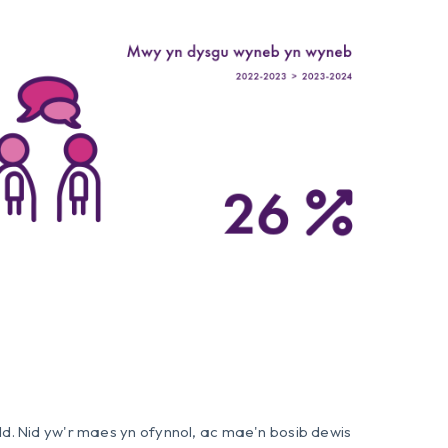
d. Nid yw'r maes yn ofynnol, ac mae'n bosib dewis