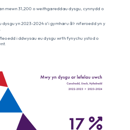
n mewn 31,200 o weithgareddau dysgu, cynnydd o
 dysgu yn 2023-2024 o’i gymharu â’r niferoedd yn y
.
fleoedd i ddwysau eu dysgu wrth fynychu ystod o
nt.