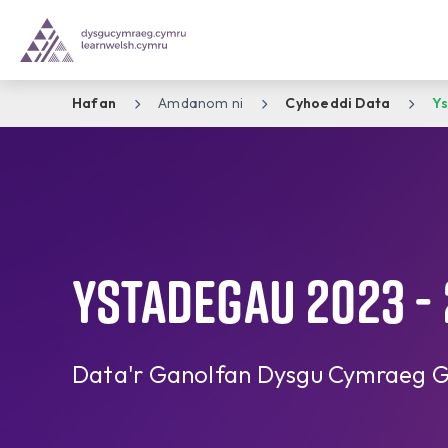
Hafan
Amdanom ni
Cyhoeddi Data
Y
Ystadegau 2023 -
Data'r Ganolfan Dysgu Cymraeg 