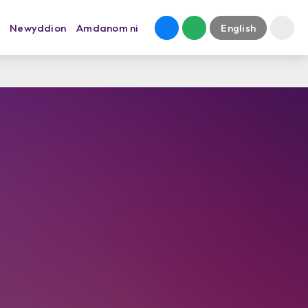
Newyddion
Amdanom ni
English