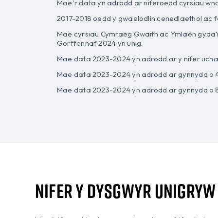
Mae'r data yn adrodd ar niferoedd cyrsiau wna
2017-2018 oedd y gwaelodlin cenedlaethol ac f
Mae cyrsiau Cymraeg Gwaith ac Ymlaen gyda’r Dy
Gorffennaf 2024 yn unig.
Mae data 2023-2024 yn adrodd ar y nifer ucha
Mae data 2023-2024 yn adrodd ar gynnydd o 45
Mae data 2023-2024 yn adrodd ar gynnydd o 8
Nifer y dysgwyr unigryw