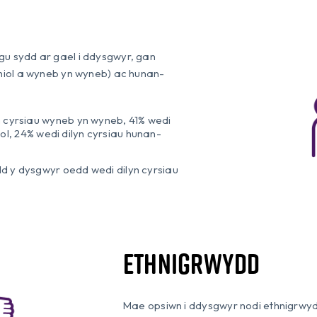
gu sydd ar gael i ddysgwyr, gan
ithiol a wyneb yn wyneb) ac hunan-
 cyrsiau wyneb yn wyneb, 41% wedi
unol, 24% wedi dilyn cyrsiau hunan-
d y dysgwyr oedd wedi dilyn cyrsiau
Ethnigrwydd
Mae opsiwn i ddysgwyr nodi ethnigrwyd