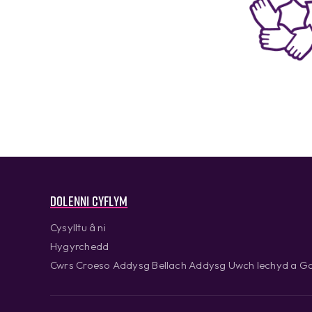
Dolenni cyflym
Cysylltu â ni
Hygyrchedd
Cwrs Croeso Addysg Bellach Addysg Uwch Iechyd a Go