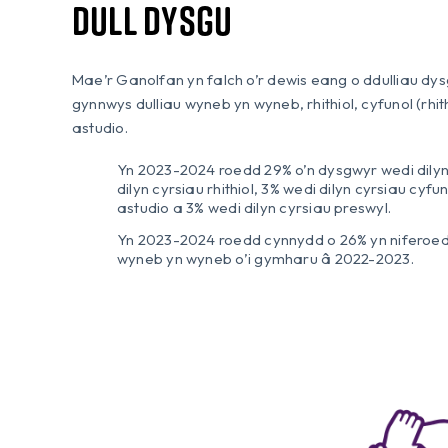
Dull dysgu
Mae’r Ganolfan yn falch o’r dewis eang o ddulliau dys
gynnwys dulliau wyneb yn wyneb, rhithiol, cyfunol (rh
astudio.
Yn 2023-2024 roedd 29% o’n dysgwyr wedi dilyn
dilyn cyrsiau rhithiol, 3% wedi dilyn cyrsiau cyf
astudio a 3% wedi dilyn cyrsiau preswyl.
Yn 2023-2024 roedd cynnydd o 26% yn niferoed
wyneb yn wyneb o’i gymharu â 2022-2023.