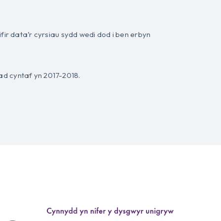
ir data’r cyrsiau sydd wedi dod i ben erbyn
d cyntaf yn 2017-2018.