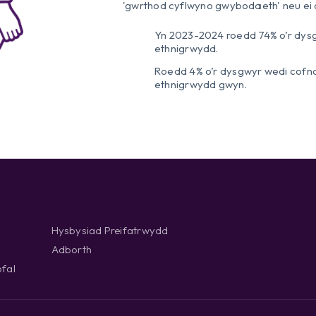
'gwrthod cyflwyno gwybodaeth' neu ei 
Yn 2023-2024 roedd 74% o’r dy
ethnigrwydd.
Roedd 4% o’r dysgwyr wedi cofn
ethnigrwydd gwyn.
Hysbysiad Preifatrwydd
Adborth
fal