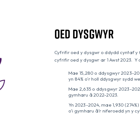
Oed dysgwyr
Cyfrifir oed y dysgwr o ddydd cyntaf 
cyfrifir oed y dysgwr ar 1 Awst 2023. Y
Mae 15,280 o ddysgwyr 2023-2024
yn 84% o'r holl ddysgwyr sydd we
Mae 2,635 o ddysgwyr 2023-2024 
gymharu â 2022-2023.
Yn 2023-2024, mae 1,930 (274%) 
o’i gymharu â’r niferoedd yn y 