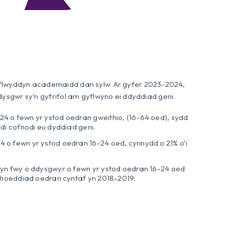
y flwyddyn academaidd dan sylw. Ar gyfer 2023-2024,
 dysgwr sy’n gyfrifol am gyflwyno ei ddyddiad geni.
 o fewn yr ystod oedran gweithio, (16-64 oed), sydd
di cofnodi eu dyddiad geni.
o fewn yr ystod oedran 16-24 oed, cynnydd o 21% o’i
yn fwy o ddysgwyr o fewn yr ystod oedran 16-24 oed
cyhoeddiad oedran cyntaf yn 2018-2019.