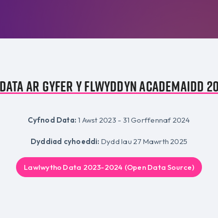
data ar gyfer y flwyddyn academaidd 2
Cyfnod Data:
1 Awst 2023 - 31 Gorffennaf 2024
Dyddiad cyhoeddi:
Dydd Iau 27 Mawrth 2025
Lawlwytho Data 2023-2024 (Open Data Source)