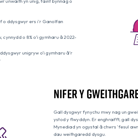
wr unwaith yn unig, faint bynnag o
 o ddysgwyr ers i'r Ganolfan
, cynnydd o 8% o’i gymharu â 2022-
ddysgwyr unigryw o’i gymharu â’r
.
Nifer y gweithgar
Gall dysgwyr fynychu mwy nag un gwei
ystod y flwyddyn. Er enghraifft, gall dy
Mynediad yn ogystal â chwrs 'fesul awr' 
dau weithgaredd dysgu.