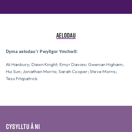
Aelodau
Dyma aelodau'r Pwyllgor Ymchwil:
Ali Hanbury; Dawn Knight; Emyr Davies; Gwenan Higham;
Hui Sun; Jonathan Morris; Sarah Cooper; Steve Morris;
Tess Fitzpatrick.
Cysylltu â ni