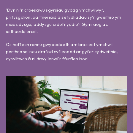
'Dyn ni'n croesawu sgyrsiau gydag ymchwilwyr,
prifysgolion, partneriaid a sefydliadau sy’n gweithio ym
maes dysgu, addysgu a defnyddio’r Gymraeg ac
ieithoedd eraill.
Os hoffech rannu gwybodaeth am brosiect ymchwil
perthnasol neu drafod cyfleoedd ar gyfer cydweithio,
cysylltwch â ni drwy lenwi'r ffurflen isod.