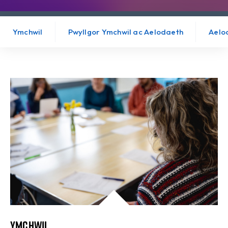
Ymchwil
Pwyllgor Ymchwil ac Aelodaeth
Aelo
Ymchwil