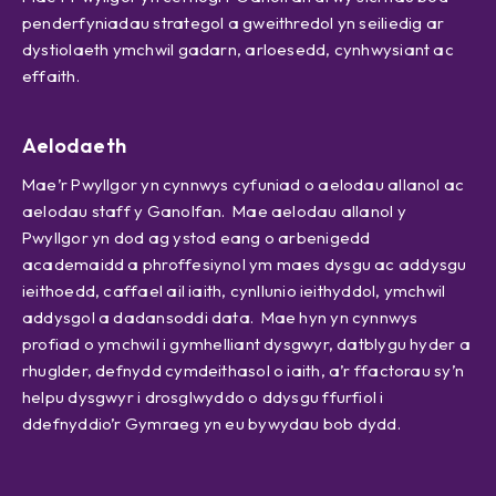
penderfyniadau strategol a gweithredol yn seiliedig ar
dystiolaeth ymchwil gadarn, arloesedd, cynhwysiant ac
effaith.
Aelodaeth
Mae’r Pwyllgor yn cynnwys cyfuniad o aelodau allanol ac
aelodau staff y Ganolfan. Mae aelodau allanol y
Pwyllgor yn dod ag ystod eang o arbenigedd
academaidd a phroffesiynol ym maes dysgu ac addysgu
ieithoedd, caffael ail iaith, cynllunio ieithyddol, ymchwil
addysgol a dadansoddi data. Mae hyn yn cynnwys
profiad o ymchwil i gymhelliant dysgwyr, datblygu hyder a
rhuglder, defnydd cymdeithasol o iaith, a’r ffactorau sy’n
helpu dysgwyr i drosglwyddo o ddysgu ffurfiol i
ddefnyddio’r Gymraeg yn eu bywydau bob dydd.