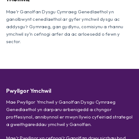
Mae’r Ganolfan Dysgu Cymraeg Genedlaethol yn
ganolbwynt cenedlaethol ar gyfer ymchwil dysgu ac
addysgu’r Gymraeg, gan gydlynu, comisiynu a rhannu
ymchwil sy’n cefnogi arfer da ac arloesedd o fewn y
sector.
Pwyllgor Ymchwil
Mae Pwyllgor Ymchwil y Ganolfan Dysgu Cymraeg
Genedlaethol yn darparu arbenigedd a chyngor
proffesiynol, annibynnol er mwyn llywio cyfeiriad strategol
a gweithgareddau ymchwil y Ganolfan.
Mae’r Pwyllgor yn cefnogi’r Ganolfan drwy sicrhau bod