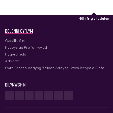
Nôl i frig y tudalen
Dolenni cyflym
Cysylltu â ni
Hysbysiad Preifatrwydd
Hygyrchedd
Adborth
Cwrs Croeso Addysg Bellach Addysg Uwch Iechyd a Gofal
Dilynwch ni