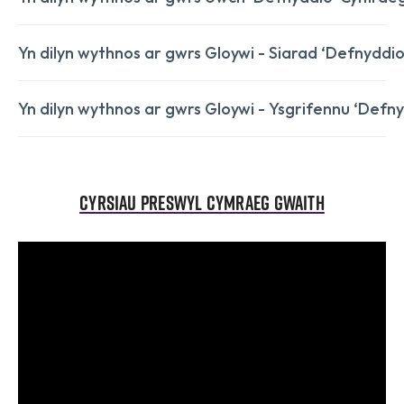
Yn dilyn wythnos ar gwrs Gloywi - Siarad ‘Defnydd
Yn dilyn wythnos ar gwrs Gloywi - Ysgrifennu ‘Def
Cyrsiau Preswyl Cymraeg Gwaith