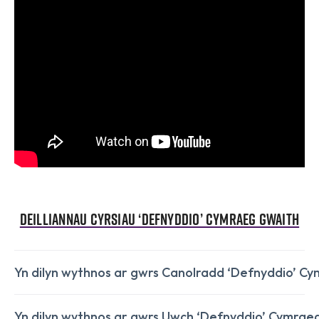
Deilliannau Cyrsiau ‘Defnyddio’ Cymraeg Gwaith
Yn dilyn wythnos ar gwrs Canolradd ‘Defnyddio’ C
Yn dilyn wythnos ar gwrs Uwch ‘Defnyddio’ Cymrae