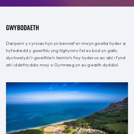
Gwybodaeth
Darperir y cyrsiau hyn yn bennaf er mwyn gwella hyder a
hyfedredd y gweithlu yng Nghymru fel eu bod yn gallu
dychwelyd i’r gweithle’n teimlo’n fwy hyderus ac abl i fynd
ati i ddefnyddio mwy o Gymraeg yn eu gwaith dyddiol.