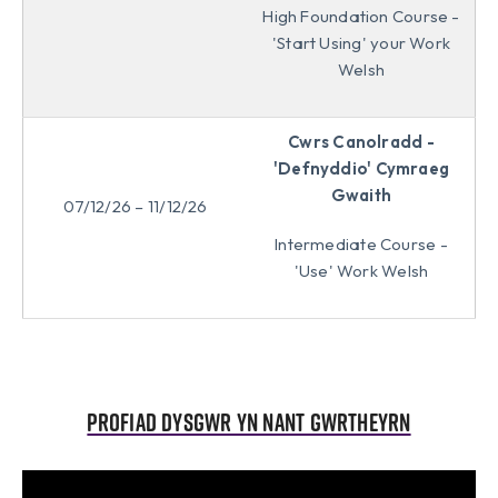
High Foundation Course -
'Start Using' your Work
Welsh
Cwrs Canolradd -
'Defnyddio' Cymraeg
Gwaith
07/12/26 – 11/12/26
Intermediate Course -
'Use' Work Welsh
Profiad dysgwr yn Nant Gwrtheyrn