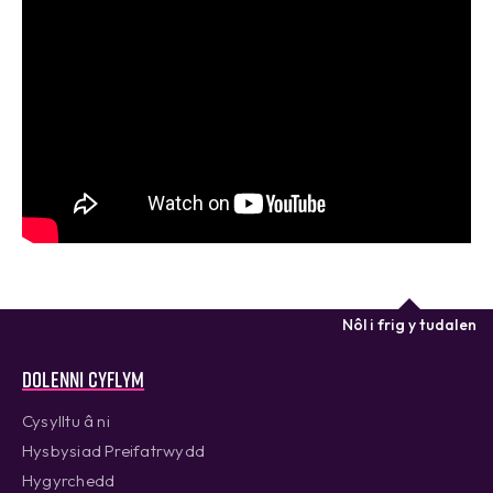
Nôl i frig y tudalen
Dolenni cyflym
Cysylltu â ni
Hysbysiad Preifatrwydd
Hygyrchedd