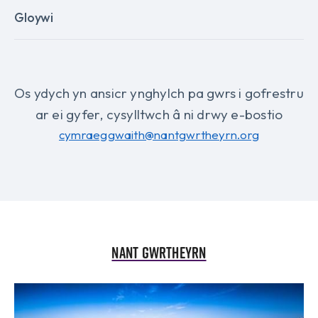
Gloywi
Os ydych yn ansicr ynghylch pa gwrs i gofrestru
ar ei gyfer, cysylltwch â ni drwy e-bostio
cymraeggwaith@nantgwrtheyrn.org
Nant Gwrtheyrn