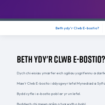
Beth ydy'r Clwb E-bostio?
Beth ydy'r clwb e-bostio
Dych chi eisiau ymarfer eich sgiliau ysgrifennu a darl
Mae’r Clwb E-bostio i ddysgwyr lefel Mynediad a Sylf
Bydd cyfle i e-bostio pobl ar yr un lefel.
Byddwch chi mewn grŵp o tua wyth o bobl.