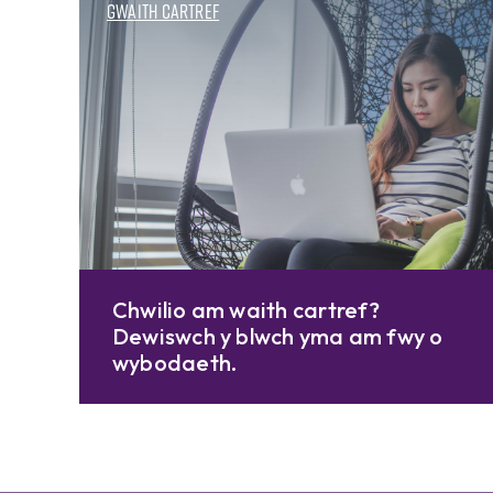
Gwaith cartref
Chwilio am waith cartref?
Dewiswch y blwch yma am fwy o
wybodaeth.