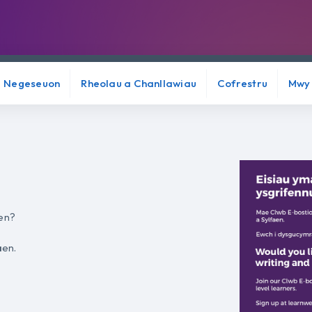
Negeseuon
Rheolau a Chanllawiau
Cofrestru
Mwy
?
len?
aen.