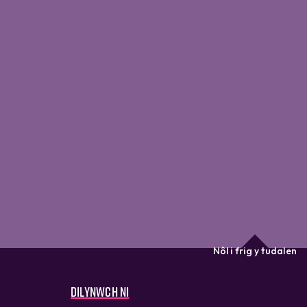
Nôl i frig y tudalen
Dilynwch ni