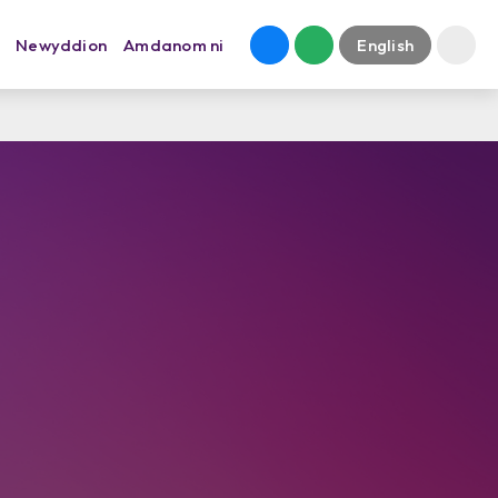
Newyddion
Amdanom ni
English