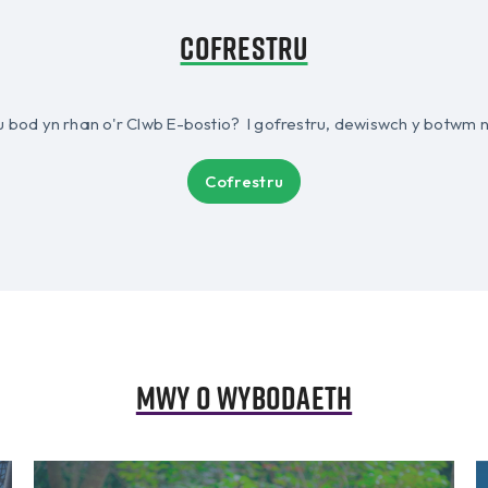
Cofrestru
u bod yn rhan o'r Clwb E-bostio? I gofrestru, dewiswch y botwm 
Cofrestru
Mwy o wybodaeth