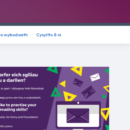
 o wybodaeth
Cysylltu â ni