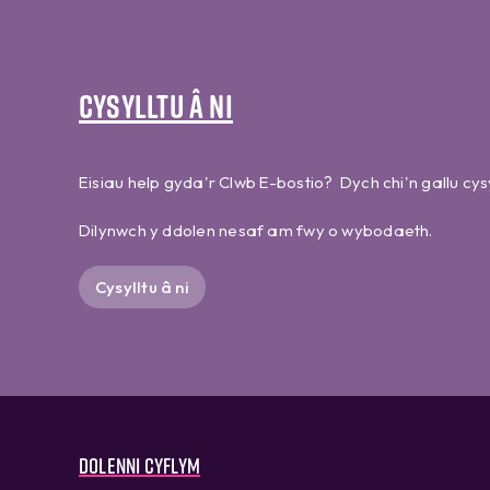
Cysylltu â ni
Eisiau help gyda'r Clwb E-bostio? Dych chi'n gallu cysy
Dilynwch y ddolen nesaf am fwy o wybodaeth.
Cysylltu â ni
Dolenni cyflym