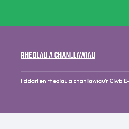
Rheolau a Chanllawiau
I ddarllen rheolau a chanllawiau’r Clwb E