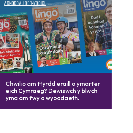
Adnoddau defnyddiol
Chwilio am ffyrdd eraill o ymarfer
eich Cymraeg? Dewiswch y blwch
yma am fwy o wybodaeth.