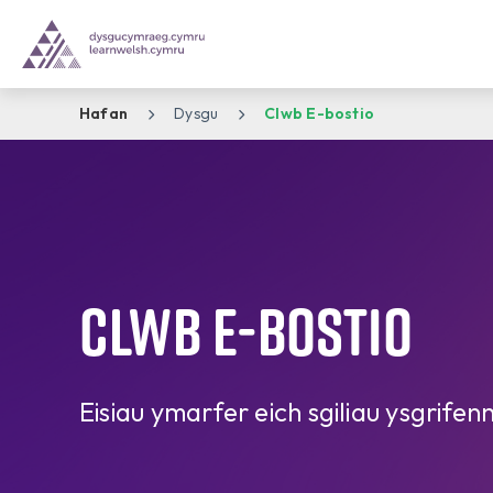
Hafan
Dysgu
Clwb E-bostio
Clwb E-bostio
Eisiau ymarfer eich sgiliau ysgrifen