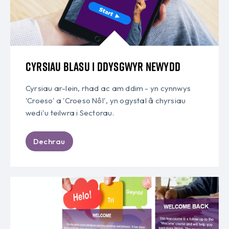
CYRSIAU BLASU I DDYSGWYR NEWYDD
Cyrsiau ar-lein, rhad ac am ddim - yn cynnwys
'Croeso' a 'Croeso Nôl', yn ogystal â chyrsiau
wedi'u teilwra i Sectorau.
Dechrau