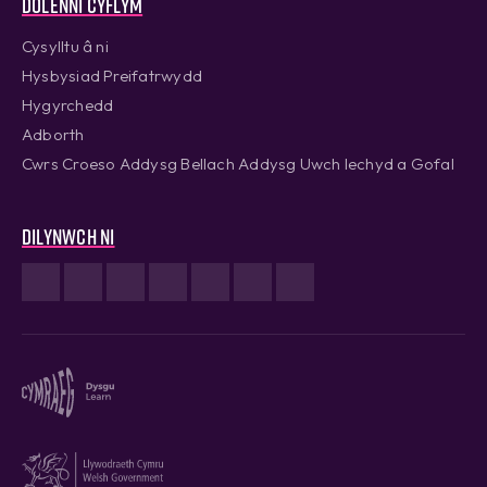
Dolenni cyflym
Cysylltu â ni
Hysbysiad Preifatrwydd
Hygyrchedd
Adborth
Cwrs Croeso Addysg Bellach Addysg Uwch Iechyd a Gofal
Dilynwch ni