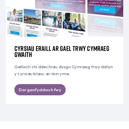
Cyrsiau eraill ar gael trwy Cymraeg
Gwaith
Gallwch chi ddechrau dysgu Cymraeg trwy ddilyn
y cyrsiau blasu ar-lein yma.
Darganfyddwch fwy