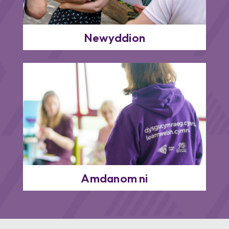
Newyddion
Amdanom ni