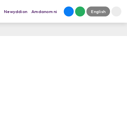
Newyddion
Amdanom ni
English