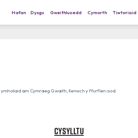
Hafan
Dysgu
Gweithluoedd
Cymorth
Tiwtoriaid
 ymholiad am Cymraeg Gwaith, llenwch y ffurflen isod.
Cysylltu