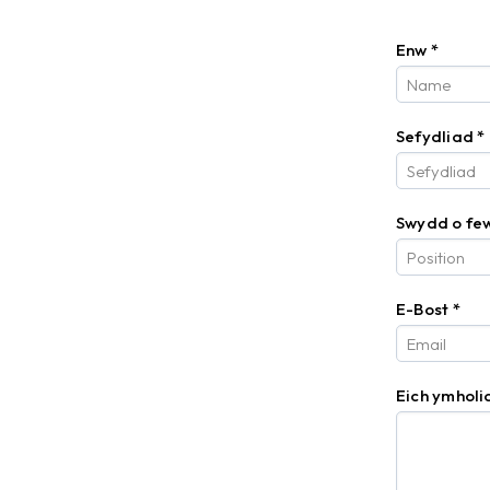
Enw
*
Sefydliad
*
Swydd o few
E-Bost
*
Eich ymhol