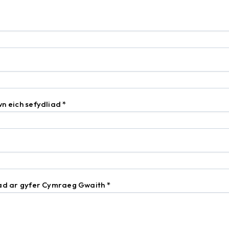
n eich sefydliad
*
iad ar gyfer Cymraeg Gwaith
*