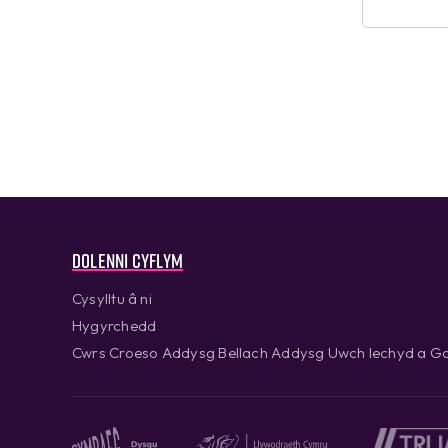
Dolenni cyflym
Cysylltu â ni
Hygyrchedd
Cwrs Croeso Addysg Bellach Addysg Uwch Iechyd a Go