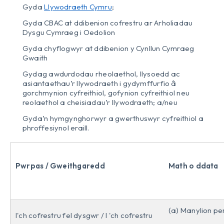
Gyda
Llywodraeth Cymru
;
Gyda CBAC at ddibenion cofrestru ar Arholiadau
Dysgu Cymraeg i Oedolion
Gyda chyflogwyr at ddibenion y Cynllun Cymraeg
Gwaith
Gydag awdurdodau rheolaethol, llysoedd ac
asiantaethau’r llywodraeth i gydymffurfio â
gorchmynion cyfreithiol, gofynion cyfreithiol neu
reolaethol a cheisiadau’r llywodraeth; a/neu
Gyda’n hymgynghorwyr a gwerthuswyr cyfreithiol a
phroffesiynol eraill.
Pwrpas / Gweithgaredd
Math o ddata
(a) Manylion pe
I'ch cofrestru fel dysgwr / I 'ch cofrestru