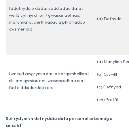
I ddefnyddio dadansoddiadau data i
wella cynhyrchion / gwasanaethau,
(a) Defnydd
marchnata, perthnasau a phrofiadau
cwsmeriaid
(a) Manylion Pe
I wneud awgrymiadau ac argymhellion i
(b) Cyswllt
chi am gyrsiau neu wasanaethau a all
(c) Defnydd
fod o ddiddordeb i chi
(ch) Proffil
Sut rydym yn defnyddio data personol arbennig o
sensitif