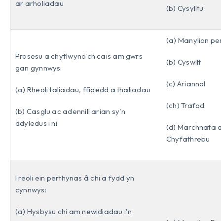
ar arholiadau
(b) Cysylltu
(a) Manylion pe
Prosesu a chyflwyno'ch cais am gwrs
(b) Cyswllt
gan gynnwys:
(c) Ariannol
(a) Rheoli taliadau, ffioedd a thaliadau
(ch) Trafod
(b) Casglu ac adennill arian sy'n
ddyledus i ni
(d) Marchnata 
Chyfathrebu
I reoli ein perthynas â chi a fydd yn
cynnwys:
(a) Hysbysu chi am newidiadau i'n