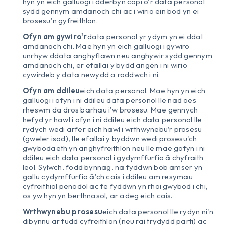
hyn yn eich galluogi i dderbyn copi o'r data personol
sydd gennym amdanoch chi ac i wirio ein bod yn ei
brosesu'n gyfreithlon.
Ofyn am gywiro'r
data personol yr ydym yn ei ddal
amdanoch chi. Mae hyn yn eich galluogi i gywiro
unrhyw ddata anghyflawn neu anghywir sydd gennym
amdanoch chi, er efallai y bydd angen i ni wirio
cywirdeb y data newydd a roddwch i ni.
Ofyn am ddileu
eich data personol. Mae hyn yn eich
galluogi i ofyn i ni ddileu data personol lle nad oes
rheswm da dros barhau i'w brosesu. Mae gennych
hefyd yr hawl i ofyn i ni ddileu eich data personol lle
rydych wedi arfer eich hawl i wrthwynebu’r prosesu
(gweler isod), lle efallai y byddwn wedi prosesu'ch
gwybodaeth yn anghyfreithlon neu lle mae gofyn i ni
ddileu eich data personol i gydymffurfio â chyfraith
leol. Sylwch, fodd bynnag, na fyddwn bob amser yn
gallu cydymffurfio â'ch cais i ddileu am resymau
cyfreithiol penodol ac fe fyddwn yn rhoi gwybod i chi,
os yw hyn yn berthnasol, ar adeg eich cais.
Wrthwynebu prosesu
eich data personol lle rydyn ni'n
dibynnu ar fudd cyfreithlon (neu rai trydydd parti) ac