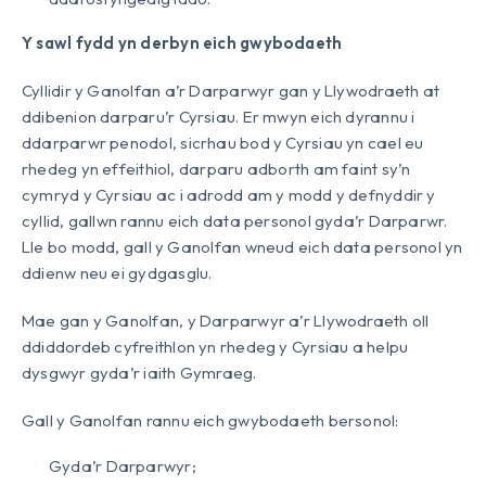
Y sawl fydd yn derbyn eich gwybodaeth
Cyllidir y Ganolfan a’r Darparwyr gan y Llywodraeth at
ddibenion darparu’r Cyrsiau. Er mwyn eich dyrannu i
ddarparwr penodol, sicrhau bod y Cyrsiau yn cael eu
rhedeg yn effeithiol, darparu adborth am faint sy’n
cymryd y Cyrsiau ac i adrodd am y modd y defnyddir y
cyllid, gallwn rannu eich data personol gyda’r Darparwr.
Lle bo modd, gall y Ganolfan wneud eich data personol yn
ddienw neu ei gydgasglu.
Mae gan y Ganolfan, y Darparwyr a’r Llywodraeth oll
ddiddordeb cyfreithlon yn rhedeg y Cyrsiau a helpu
dysgwyr gyda’r iaith Gymraeg.
Gall y Ganolfan rannu eich gwybodaeth bersonol:
Gyda’r Darparwyr;