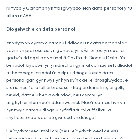
Ni fydd y Ganolfan yn trosglwyddo eich data personol y tu
allan i’r AEE.
Diogelwch eich data personol
Yr ydym yn cymryd camau i ddiogelu’r data personol yr
ydym yn prosesu ac yn gwneud yn siŵr ei fod yn cael ei
gadw’n ddiogel ac yn unol â Chyfraith Diogelu Data. Yn
benodol, byddwn yn ymdrechu i gynnal camau sefydliadol
a thechnegol priodol i’n helpu i ddiogelu eich data
personol gan gynnwys yr hyn sy’n cael ei drosglwyddo, ei
storio neu fel arall ei brosesu, rhag ei ddinistrio, ei golli,
newid, datgelu heb awdurdod, neu gyrchu yn
anghyfreithlon neu’n ddamweiniol. Mae’r camau hyn yn
cynnwys camau diogelu cyfrifiadurol a ffeiliau a
chyfleusterau wedi eu gwneud yn ddiogel.
Lle’r ydym wedi rhoi i chi (neu lle’r ydych wedi dewis)
cyfrinair sydd yn eich galluogi i gyrchu rhai rhannau o’n