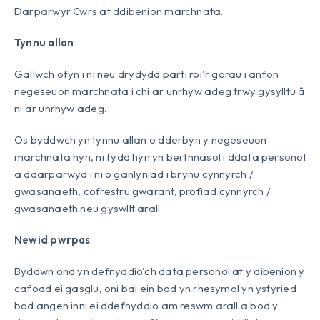
Darparwyr Cwrs at ddibenion marchnata.
Tynnu allan
Gallwch ofyn i ni neu drydydd parti roi'r gorau i anfon
negeseuon marchnata i chi ar unrhyw adeg trwy gysylltu â
ni ar unrhyw adeg.
Os byddwch yn tynnu allan o dderbyn y negeseuon
marchnata hyn, ni fydd hyn yn berthnasol i ddata personol
a ddarparwyd i ni o ganlyniad i brynu cynnyrch /
gwasanaeth, cofrestru gwarant, profiad cynnyrch /
gwasanaeth neu gyswllt arall.
Newid pwrpas
Byddwn ond yn defnyddio'ch data personol at y dibenion y
cafodd ei gasglu, oni bai ein bod yn rhesymol yn ystyried
bod angen inni ei ddefnyddio am reswm arall a bod y