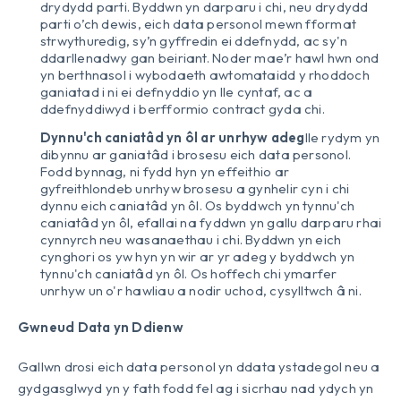
drydydd parti. Byddwn yn darparu i chi, neu drydydd
parti o’ch dewis, eich data personol mewn fformat
strwythuredig, sy’n gyffredin ei ddefnydd, ac sy'n
ddarllenadwy gan beiriant. Noder mae’r hawl hwn ond
yn berthnasol i wybodaeth awtomataidd y rhoddoch
ganiatad i ni ei defnyddio yn lle cyntaf, ac a
ddefnyddiwyd i berfformio contract gyda chi.
Dynnu'ch caniatâd yn ôl ar unrhyw adeg
lle rydym yn
dibynnu ar ganiatâd i brosesu eich data personol.
Fodd bynnag, ni fydd hyn yn effeithio ar
gyfreithlondeb unrhyw brosesu a gynhelir cyn i chi
dynnu eich caniatâd yn ôl. Os byddwch yn tynnu'ch
caniatâd yn ôl, efallai na fyddwn yn gallu darparu rhai
cynnyrch neu wasanaethau i chi. Byddwn yn eich
cynghori os yw hyn yn wir ar yr adeg y byddwch yn
tynnu'ch caniatâd yn ôl. Os hoffech chi ymarfer
unrhyw un o'r hawliau a nodir uchod, cysylltwch â ni.
Gwneud Data yn Ddienw
Gallwn drosi eich data personol yn ddata ystadegol neu a
gydgasglwyd yn y fath fodd fel ag i sicrhau nad ydych yn