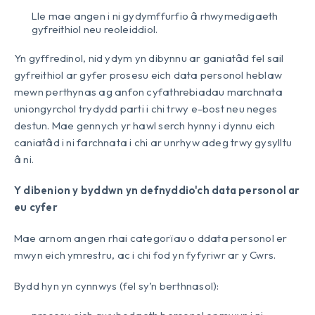
Lle mae angen i ni gydymffurfio â rhwymedigaeth
gyfreithiol neu reoleiddiol.
Yn gyffredinol, nid ydym yn dibynnu ar ganiatâd fel sail
gyfreithiol ar gyfer prosesu eich data personol heblaw
mewn perthynas ag anfon cyfathrebiadau marchnata
uniongyrchol trydydd parti i chi trwy e-bost neu neges
destun. Mae gennych yr hawl serch hynny i dynnu eich
caniatâd i ni farchnata i chi ar unrhyw adeg trwy gysylltu
â ni.
Y dibenion y byddwn yn defnyddio'ch data personol ar
eu cyfer
Mae arnom angen rhai categorïau o ddata personol er
mwyn eich ymrestru, ac i chi fod yn fyfyriwr ar y Cwrs.
Bydd hyn yn cynnwys (fel sy’n berthnasol):