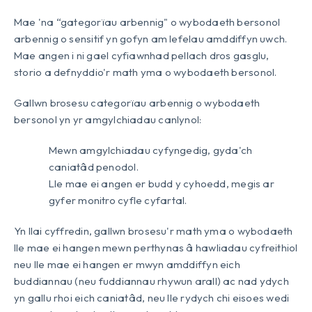
Mae 'na “gategorïau arbennig" o wybodaeth bersonol
arbennig o sensitif yn gofyn am lefelau amddiffyn uwch.
Mae angen i ni gael cyfiawnhad pellach dros gasglu,
storio a defnyddio'r math yma o wybodaeth bersonol.
Gallwn brosesu categorïau arbennig o wybodaeth
bersonol yn yr amgylchiadau canlynol:
Mewn amgylchiadau cyfyngedig, gyda'ch
caniatâd penodol.
Lle mae ei angen er budd y cyhoedd, megis ar
gyfer monitro cyfle cyfartal.
Yn llai cyffredin, gallwn brosesu'r math yma o wybodaeth
lle mae ei hangen mewn perthynas â hawliadau cyfreithiol
neu lle mae ei hangen er mwyn amddiffyn eich
buddiannau (neu fuddiannau rhywun arall) ac nad ydych
yn gallu rhoi eich caniatâd, neu lle rydych chi eisoes wedi