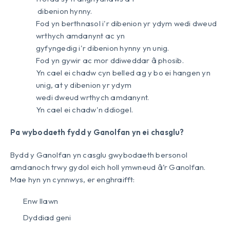
dibenion hynny.
Fod yn berthnasol i'r dibenion yr ydym wedi dweud
wrthych amdanynt ac yn
gyfyngedig i'r dibenion hynny yn unig.
Fod yn gywir ac mor ddiweddar â phosib.
Yn cael ei chadw cyn belled ag y bo ei hangen yn
unig, at y dibenion yr ydym
wedi dweud wrthych amdanynt.
Yn cael ei chadw'n ddiogel.
Pa wybodaeth fydd y Ganolfan yn ei chasglu?
Bydd y Ganolfan yn casglu gwybodaeth bersonol
amdanoch trwy gydol eich holl ymwneud â’r Ganolfan.
Mae hyn yn cynnwys, er enghraifft:
Enw llawn
Dyddiad geni