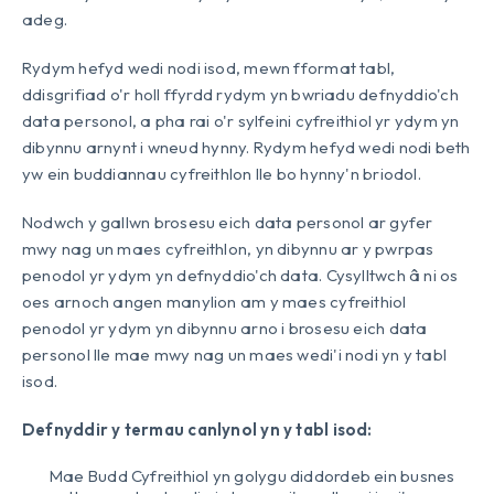
adeg.
Rydym hefyd wedi nodi isod, mewn fformat tabl,
ddisgrifiad o'r holl ffyrdd rydym yn bwriadu defnyddio'ch
data personol, a pha rai o'r sylfeini cyfreithiol yr ydym yn
dibynnu arnynt i wneud hynny. Rydym hefyd wedi nodi beth
yw ein buddiannau cyfreithlon lle bo hynny'n briodol.
Nodwch y gallwn brosesu eich data personol ar gyfer
mwy nag un maes cyfreithlon, yn dibynnu ar y pwrpas
penodol yr ydym yn defnyddio'ch data. Cysylltwch â ni os
oes arnoch angen manylion am y maes cyfreithiol
penodol yr ydym yn dibynnu arno i brosesu eich data
personol lle mae mwy nag un maes wedi'i nodi yn y tabl
isod.
Defnyddir y termau canlynol yn y tabl isod:
Mae Budd Cyfreithiol yn golygu diddordeb ein busnes