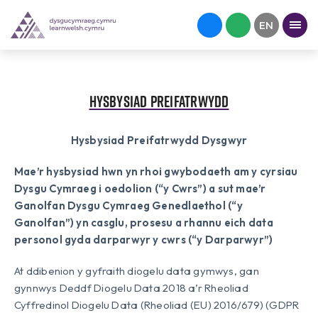
Hysbysiad Preifatrwydd
Hysbysiad Preifatrwydd Dysgwyr
Mae’r hysbysiad hwn yn rhoi gwybodaeth am y cyrsiau
Dysgu Cymraeg i oedolion (“y Cwrs”) a sut mae’r
Ganolfan Dysgu Cymraeg Genedlaethol (“y
Ganolfan”) yn casglu, prosesu a rhannu eich data
personol gyda darparwyr y cwrs (“y Darparwyr”)
At ddibenion y gyfraith diogelu data gymwys, gan
gynnwys Deddf Diogelu Data 2018 a’r Rheoliad
Cyffredinol Diogelu Data (Rheoliad (EU) 2016/679) (GDPR