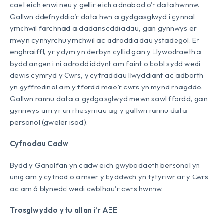
cael eich enwi neu y gellir eich adnabod o’r data hwnnw.
Gallwn ddefnyddio’r data hwn a gydgasglwyd i gynnal
ymchwil farchnad a dadansoddiadau, gan gynnwys er
mwyn cynhyrchu ymchwil ac adroddiadau ystadegol. Er
enghraifft, yr ydym yn derbyn cyllid gan y Llywodraeth a
bydd angen i ni adrodd iddynt am faint o bobl sydd wedi
dewis cymryd y Cwrs, y cyfraddau llwyddiant ac adborth
yn gyffredinol am y ffordd mae’r cwrs yn mynd rhagddo.
Gallwn rannu data a gydgasglwyd mewn sawl ffordd, gan
gynnwys am yr un rhesymau ag y gallwn rannu data
personol (gweler isod).
Cyfnodau Cadw
Bydd y Ganolfan yn cadw eich gwybodaeth bersonol yn
unig am y cyfnod o amser y byddwch yn fyfyriwr ar y Cwrs
ac am 6 blynedd wedi cwblhau’r cwrs hwnnw.
Trosglwyddo y tu allan i’r AEE