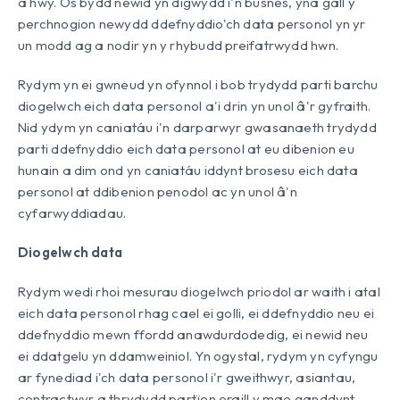
â hwy. Os bydd newid yn digwydd i'n busnes, yna gall y
perchnogion newydd ddefnyddio'ch data personol yn yr
un modd ag a nodir yn y rhybudd preifatrwydd hwn.
Rydym yn ei gwneud yn ofynnol i bob trydydd parti barchu
diogelwch eich data personol a'i drin yn unol â'r gyfraith.
Nid ydym yn caniatáu i'n darparwyr gwasanaeth trydydd
parti ddefnyddio eich data personol at eu dibenion eu
hunain a dim ond yn caniatáu iddynt brosesu eich data
personol at ddibenion penodol ac yn unol â'n
cyfarwyddiadau.
Diogelwch data
Rydym wedi rhoi mesurau diogelwch priodol ar waith i atal
eich data personol rhag cael ei golli, ei ddefnyddio neu ei
ddefnyddio mewn ffordd anawdurdodedig, ei newid neu
ei ddatgelu yn ddamweiniol. Yn ogystal, rydym yn cyfyngu
ar fynediad i'ch data personol i'r gweithwyr, asiantau,
contractwyr a thrydydd partïon eraill y mae ganddynt