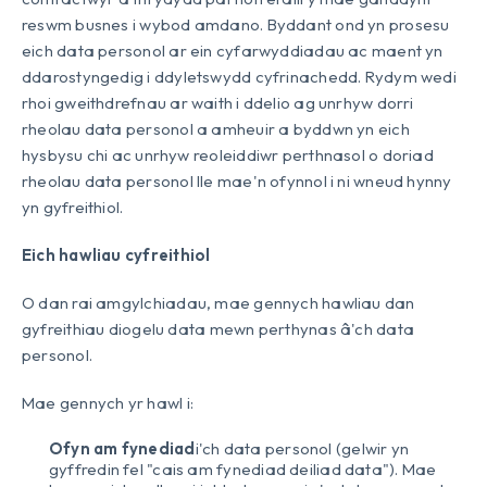
reswm busnes i wybod amdano. Byddant ond yn prosesu
eich data personol ar ein cyfarwyddiadau ac maent yn
ddarostyngedig i ddyletswydd cyfrinachedd. Rydym wedi
rhoi gweithdrefnau ar waith i ddelio ag unrhyw dorri
rheolau data personol a amheuir a byddwn yn eich
hysbysu chi ac unrhyw reoleiddiwr perthnasol o doriad
rheolau data personol lle mae'n ofynnol i ni wneud hynny
yn gyfreithiol.
Eich hawliau cyfreithiol
O dan rai amgylchiadau, mae gennych hawliau dan
gyfreithiau diogelu data mewn perthynas â'ch data
personol.
Mae gennych yr hawl i:
Ofyn am fynediad
i'ch data personol (gelwir yn
gyffredin fel "cais am fynediad deiliad data"). Mae