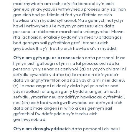
mae rhywbeth am eich sefyllfa benodol sy'n eich
gwneud yn awyddus i wrthwynebu prosesu ar y sail hon
gan eich bod yn teimlo ei fod yn effeithio ar eich
hawliau a’ch rhyddid sylfaenol. Mae gennych hefyd yr
hawl i wrthwynebu lle rydym yn prosesu eich data
personol at ddibenion marchnata uniongyrchol. Mewn
rhai achosion, efallai y byddwn yn medru arddangos
bod gennym sail gyfreithlon gref i brosesu eich
gwybodaeth sy'n trechu eich hawliau a'ch rhyddid.
Ofyn am gyfyngu ar brosesu
eich data personol. Mae
hyn yn eich galluogi i ofyn i ni atal prosesu eich data
personol yn y senarios canlynol: (a) os ydych chi am i ni
sefydlu cywirdeb y data; (b) lle mae ein defnydd o'r
data yn anghyfreithlon ond nad ydych am i ni ei ddileu;
(c) lle mae angen i ni ddal y data hyd yn oed os nad
ydym bellach ei angen gan y bydd ei angen arnoch i
sefydlu, ymarfer neu amddiffyn hawliadau cyfreithiol;
neu (ch) eich bod wedi gwrthwynebu ein defnydd o'ch
data ond mae angen i ni wirio a oes gennym sail
gyfreithiol i'w ddefnyddio sy’n trechu eich
gwrthwynebiad.
Ofyn am drosglwyddo
eich data personol i chi neu i