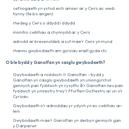
cefnogaeth yn ystod eich amser ar y Cwrs ac wedi
hynny (lle bo angen)
rhedeg y Cwrs o ddydd i ddydd
monitro cwblhau a chynnydd ar y Cwrs
adrodd ar bresenoldeb a sut mae’r Cwrs yn mynd
rhannu gwybodaeth am gyrsiau eraill gyda chi
O ble bydd y Ganolfan yn casglu gwybodaeth?
Gwybodaeth a roddwch i’r Ganolfan - bydd y
Ganolfan yn casglu gwybodaeth yn uniongyrchol
gennych pan fyddwch yn cysylltu â’r Ganolfan neu pan
fyddwch yn ymrestru trwy’r Ffurflen Gofrestru ar un o’r
Cyrsiau.
Gwybodaeth o’r adnoddau yr ydych yn eu cwblhau ar-
lein
Gwybodaeth mae’r Ganolfan yn derbyn gennych gan
y Darparwr.