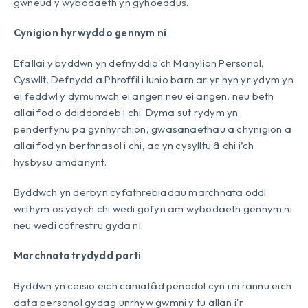
gwneud y wybodaeth yn gyhoeddus.
Cynigion hyrwyddo gennym ni
Efallai y byddwn yn defnyddio'ch Manylion Personol,
Cyswllt, Defnydd a Phroffil i lunio barn ar yr hyn yr ydym yn
ei feddwl y dymunwch ei angen neu ei angen, neu beth
allai fod o ddiddordeb i chi. Dyma sut rydym yn
penderfynu pa gynhyrchion, gwasanaethau a chynigion a
allai fod yn berthnasol i chi, ac yn cysylltu â chi i’ch
hysbysu amdanynt.
Byddwch yn derbyn cyfathrebiadau marchnata oddi
wrthym os ydych chi wedi gofyn am wybodaeth gennym ni
neu wedi cofrestru gyda ni.
Marchnata trydydd parti
Byddwn yn ceisio eich caniatâd penodol cyn i ni rannu eich
data personol gydag unrhyw gwmni y tu allan i'r