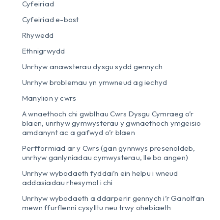
Cyfeiriad
Cyfeiriad e-bost
Rhywedd
Ethnigrwydd
Unrhyw anawsterau dysgu sydd gennych
Unrhyw broblemau yn ymwneud ag iechyd
Manylion y cwrs
A wnaethoch chi gwblhau Cwrs Dysgu Cymraeg o’r
blaen, unrhyw gymwysterau y gwnaethoch ymgeisio
amdanynt ac a gafwyd o’r blaen
Perfformiad ar y Cwrs (gan gynnwys presenoldeb,
unrhyw ganlyniadau cymwysterau, lle bo angen)
Unrhyw wybodaeth fyddai’n ein helpu i wneud
addasiadau rhesymol i chi
Unrhyw wybodaeth a ddarperir gennych i’r Ganolfan
mewn ffurflenni cysylltu neu trwy ohebiaeth