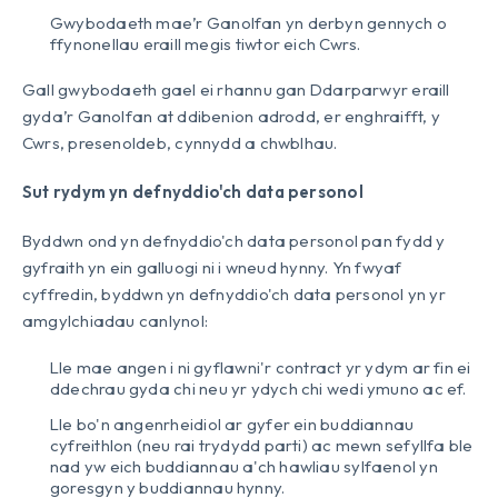
Gwybodaeth mae’r Ganolfan yn derbyn gennych o
ffynonellau eraill megis tiwtor eich Cwrs.
Gall gwybodaeth gael ei rhannu gan Ddarparwyr eraill
gyda’r Ganolfan at ddibenion adrodd, er enghraifft, y
Cwrs, presenoldeb, cynnydd a chwblhau.
Sut rydym yn defnyddio'ch data personol
Byddwn ond yn defnyddio'ch data personol pan fydd y
gyfraith yn ein galluogi ni i wneud hynny. Yn fwyaf
cyffredin, byddwn yn defnyddio'ch data personol yn yr
amgylchiadau canlynol:
Lle mae angen i ni gyflawni'r contract yr ydym ar fin ei
ddechrau gyda chi neu yr ydych chi wedi ymuno ac ef.
Lle bo'n angenrheidiol ar gyfer ein buddiannau
cyfreithlon (neu rai trydydd parti) ac mewn sefyllfa ble
nad yw eich buddiannau a'ch hawliau sylfaenol yn
goresgyn y buddiannau hynny.