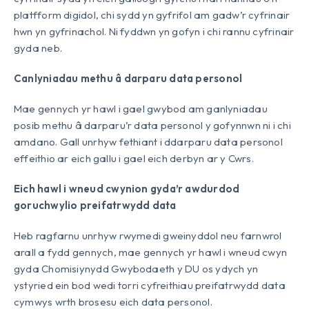
platfform digidol, chi sydd yn gyfrifol am gadw’r cyfrinair
hwn yn gyfrinachol. Ni fyddwn yn gofyn i chi rannu cyfrinair
gyda neb.
Canlyniadau methu â darparu data personol
Mae gennych yr hawl i gael gwybod am ganlyniadau
posib methu â darparu’r data personol y gofynnwn ni i chi
amdano. Gall unrhyw fethiant i ddarparu data personol
effeithio ar eich gallu i gael eich derbyn ar y Cwrs.
Eich hawl i wneud cwynion gyda’r awdurdod
goruchwylio preifatrwydd data
Heb ragfarnu unrhyw rwymedi gweinyddol neu farnwrol
arall a fydd gennych, mae gennych yr hawl i wneud cwyn
gyda Chomisiynydd Gwybodaeth y DU os ydych yn
ystyried ein bod wedi torri cyfreithiau preifatrwydd data
cymwys wrth brosesu eich data personol.