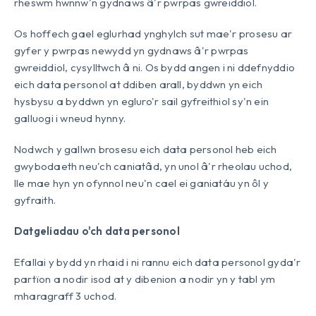
rheswm hwnnw'n gydnaws â'r pwrpas gwreiddiol.
Os hoffech gael eglurhad ynghylch sut mae'r prosesu ar
gyfer y pwrpas newydd yn gydnaws â'r pwrpas
gwreiddiol, cysylltwch â ni. Os bydd angen i ni ddefnyddio
eich data personol at ddiben arall, byddwn yn eich
hysbysu a byddwn yn egluro'r sail gyfreithiol sy'n ein
galluogi i wneud hynny.
Nodwch y gallwn brosesu eich data personol heb eich
gwybodaeth neu'ch caniatâd, yn unol â'r rheolau uchod,
lle mae hyn yn ofynnol neu'n cael ei ganiatáu yn ôl y
gyfraith.
Datgeliadau o'ch data personol
Efallai y bydd yn rhaid i ni rannu eich data personol gyda'r
partïon a nodir isod at y dibenion a nodir yn y tabl ym
mharagraff 3 uchod.