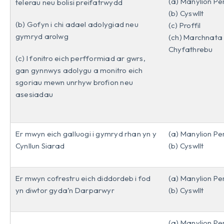
(a) Manylion Pe
telerau neu bolisi preifatrwydd
(b) Cyswllt
(b) Gofyn i chi adael adolygiad neu
(c) Proffil
gymryd arolwg
(ch) Marchnata
Chyfathrebu
(c) I fonitro eich perfformiad ar gwrs,
gan gynnwys adolygu a monitro eich
sgoriau mewn unrhyw brofion neu
asesiadau
Er mwyn eich galluogi i gymryd rhan yn y
(a) Manylion Pe
Cynllun Siarad
(b) Cyswllt
Er mwyn cofrestru eich diddordeb i fod
(a) Manylion Pe
yn diwtor gyda’n Darparwyr
(b) Cyswllt
(a) Manylion Pe