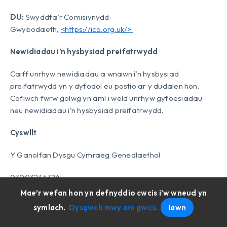
DU:
Swyddfa’r Comisiynydd
Gwybodaeth,
<https://ico.org.uk/>
Newidiadau i’n hysbysiad preifatrwydd
Caiff unrhyw newidiadau a wnawn i’n hysbysiad
preifatrwydd yn y dyfodol eu postio ar y dudalen hon.
Cofiwch fwrw golwg yn aml i weld unrhyw gyfoesiadau
neu newidiadau i’n hysbysiad preifatrwydd.
Cyswllt
Y Ganolfan Dysgu Cymraeg Genedlaethol
03003234324
Mae’r wefan hon yn defnyddio cwcis i’w wneud yn
swyddfa@dysgucymraeg.cymru
symlach.
Dysgwch mwy am gwcis.
Iawn