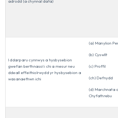
adrodd (a chynnal data)
(a) Manylion Pe
(b) Cyswllt
I ddarparu cynnwys a hysbysebion
gwefan berthnasol i chi a mesur neu
(c) Proffil
ddeall effeithiolrwydd yr hysbysebion a
(ch) Defnydd
wasanaethwn ichi
(d) Marchnata 
Chyfathrebu