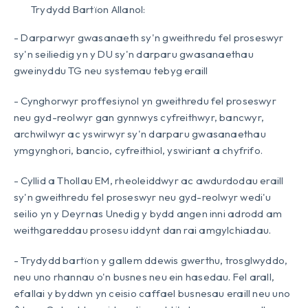
Trydydd Bartïon Allanol:
- Darparwyr gwasanaeth sy'n gweithredu fel proseswyr
sy'n seiliedig yn y DU sy'n darparu gwasanaethau
gweinyddu TG neu systemau tebyg eraill
- Cynghorwyr proffesiynol yn gweithredu fel proseswyr
neu gyd-reolwyr gan gynnwys cyfreithwyr, bancwyr,
archwilwyr ac yswirwyr sy'n darparu gwasanaethau
ymgynghori, bancio, cyfreithiol, yswiriant a chyfrifo.
- Cyllid a Thollau EM, rheoleiddwyr ac awdurdodau eraill
sy'n gweithredu fel proseswyr neu gyd-reolwyr wedi'u
seilio yn y Deyrnas Unedig y bydd angen inni adrodd am
weithgareddau prosesu iddynt dan rai amgylchiadau.
- Trydydd bartïon y gallem ddewis gwerthu, trosglwyddo,
neu uno rhannau o'n busnes neu ein hasedau. Fel arall,
efallai y byddwn yn ceisio caffael busnesau eraill neu uno