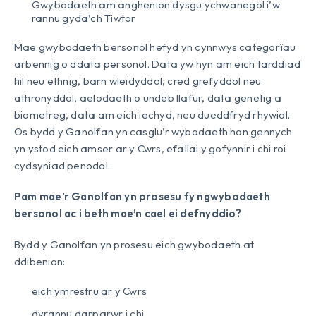
Gwybodaeth am anghenion dysgu ychwanegol i’w
rannu gyda’ch Tiwtor
Mae gwybodaeth bersonol hefyd yn cynnwys categorïau
arbennig o ddata personol. Data yw hyn am eich tarddiad
hil neu ethnig, barn wleidyddol, cred grefyddol neu
athronyddol, aelodaeth o undeb llafur, data genetig a
biometreg, data am eich iechyd, neu dueddfryd rhywiol.
Os bydd y Ganolfan yn casglu’r wybodaeth hon gennych
yn ystod eich amser ar y Cwrs, efallai y gofynnir i chi roi
cydsyniad penodol.
Pam mae’r Ganolfan yn prosesu fy ngwybodaeth
bersonol ac i beth mae’n cael ei defnyddio?
Bydd y Ganolfan yn prosesu eich gwybodaeth at
ddibenion:
eich ymrestru ar y Cwrs
dyrannu darparwr i chi