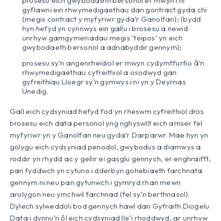
prosesu eich gwybodaeth bersonol er mwyn i ni
gyflawni ein rhwymedigaethau dan gontract gyda chi
(megis contract y myfyriwr gyda’r Ganolfan); (bydd
hyn hefyd yn cynnwys ein gallu i brosesu a newid
unrhyw gamgymeriadau megis ‘teipos’ yn eich
gwybodaeth bersonol a adnabyddir gennym);
prosesu sy’n angenrheidiol er mwyn cydymffurfio â’n
rhwymedigaethau cyfreithiol a osodwyd gan
gyfreithiau Lloegr sy’n gymwys i ni yn y Deyrnas
Unedig.
Gall eich cydsyniad hefyd fod yn rheswm cyfreithiol dros
brosesu eich data personol yng nghyswllt eich amser fel
myfyriwr yn y Ganolfan neu gyda’r Darparwr. Mae hyn yn
golygu eich cydsyniad penodol, gwybodus a diamwys a
roddir yn rhydd ac y gellir ei gasglu gennych, er enghraifft,
pan fyddwch yn cytuno i dderbyn gohebiaeth farchnata
gennym ni neu pan gytunwch i gymryd rhan mewn
arolygon neu ymchwil farchnad (fel sy’n berthnasol).
Dylech sylweddoli bod gennych hawl dan Gyfraith Diogelu
Data i dynnu’n ôl eich cydsyniad lle’i rhoddwyd, ar unrhyw