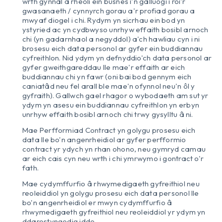
wrth gynnal a rheoli ein busnes i'n galluogi i roi'r
gwasanaeth / cynnyrch gorau a'r profiad gorau a
mwyaf diogel i chi. Rydym yn sicrhau ein bod yn
ystyried ac yn cydbwyso unrhyw effaith bosibl arnoch
chi (yn gadarnhaol a negyddol) a'ch hawliau cyn i ni
brosesu eich data personol ar gyfer ein buddiannau
cyfreithlon. Nid ydym yn defnyddio'ch data personol ar
gyfer gweithgareddau lle mae'r effaith ar eich
buddiannau chi yn fawr (oni bai bod gennym eich
caniatâd neu fel arall ble mae'n ofynnol neu'n ôl y
gyfraith). Gallwch gael rhagor o wybodaeth am sut yr
ydym yn asesu ein buddiannau cyfreithlon yn erbyn
unrhyw effaith bosibl arnoch chi trwy gysylltu â ni.
Mae Perfformiad Contract yn golygu prosesu eich
data lle bo'n angenrheidiol ar gyfer perfformio
contract yr ydych yn rhan ohono, neu gymryd camau
ar eich cais cyn neu wrth i chi ymrwymo i gontract o'r
fath.
Mae cydymffurfio â rhwymedigaeth gyfreithiol neu
reoleiddiol yn golygu prosesu eich data personol lle
bo'n angenrheidiol er mwyn cydymffurfio â
rhwymedigaeth gyfreithiol neu reoleiddiol yr ydym yn
ddarostyngedig iddo.