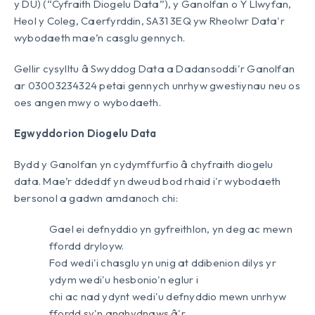
y DU) (“Cyfraith Diogelu Data”), y Ganolfan o Y Llwyfan,
Heol y Coleg, Caerfyrddin, SA31 3EQ yw Rheolwr Data'r
wybodaeth mae’n casglu gennych.
Gellir cysylltu â Swyddog Data a Dadansoddi'r Ganolfan
ar 03003234324 petai gennych unrhyw gwestiynau neu os
oes angen mwy o wybodaeth.
Egwyddorion Diogelu Data
Bydd y Ganolfan yn cydymffurfio â chyfraith diogelu
data. Mae’r ddeddf yn dweud bod rhaid i'r wybodaeth
bersonol a gadwn amdanoch chi:
Gael ei defnyddio yn gyfreithlon, yn deg ac mewn
ffordd dryloyw.
Fod wedi'i chasglu yn unig at ddibenion dilys yr
ydym wedi'u hesbonio'n eglur i
chi ac nad ydynt wedi'u defnyddio mewn unrhyw
ffordd sy'n anghydnaws â'r