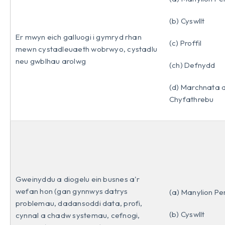
(b) Cyswllt
Er mwyn eich galluogi i gymryd rhan
(c) Proffil
mewn cystadleuaeth wobrwyo, cystadlu
neu gwblhau arolwg
(ch) Defnydd
(d) Marchnata 
Chyfathrebu
Gweinyddu a diogelu ein busnes a'r
wefan hon (gan gynnwys datrys
(a) Manylion Pe
problemau, dadansoddi data, profi,
(b) Cyswllt
cynnal a chadw systemau, cefnogi,