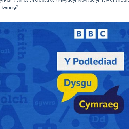
l Parry Jones yn croesawu’r Flwyddyn Newydd yn fyw o’r stiwdio
rbennig?