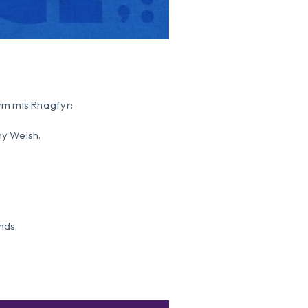
m mis Rhagfyr:
hy Welsh.
nds.