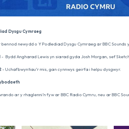
diad Dysgu Cymraeg
 bennod newydd o Y Podlediad Dysgu Cymraeg ar BBC Sounds y
1
- Bydd Angharad Lewis yn siarad gyda Josh Morgan, sef Sketc
2
- Uchafbwyntiau’r mis, gan cynnwys geirfa i helpu dysgwyr.
ybodaeth
rando ar y rhaglenni’n fyw ar BBC Radio Cymru, neu ar BBC Sou