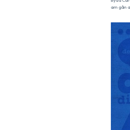
Bydd Cary
am gân a