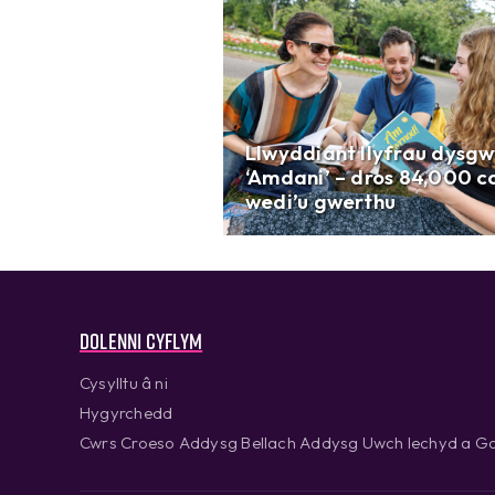
Llwyddiant llyfrau dysgw
‘Amdani’ – dros 84,000 c
wedi’u gwerthu
Dolenni cyflym
Cysylltu â ni
Hygyrchedd
Cwrs Croeso Addysg Bellach Addysg Uwch Iechyd a Go