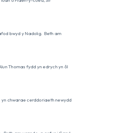
Ioan o Flaen-y-coed, Sir
trafod bwyd y Nadolig. Beth am
Alun Thomas fydd yn edrych yn ôl
fan yn chwarae cerddoriaeth newydd