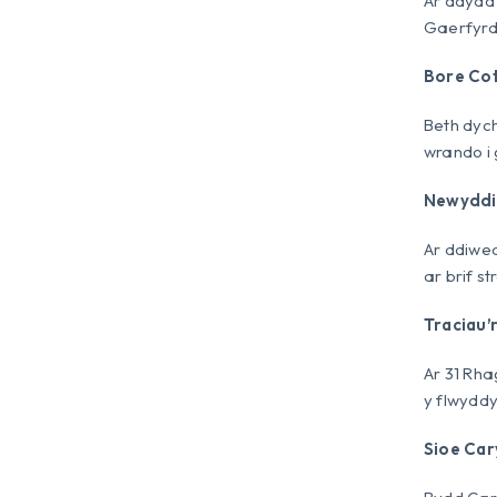
Ar ddydd
Gaerfyrd
Bore Cot
Beth dych
wrando i 
Newyddi
Ar ddiwed
ar brif s
Traciau’
Ar 31 Rha
y flwyddy
Sioe Car