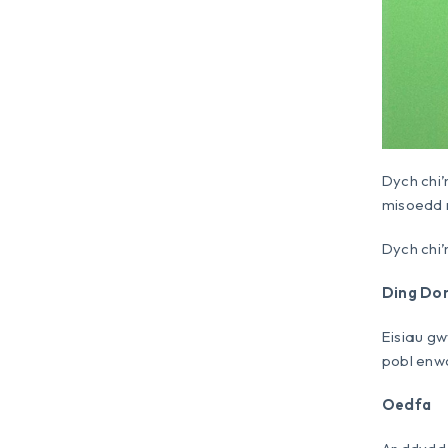
Dych chi’
misoedd 
Dych chi
Ding Do
Eisiau gw
pobl enw
Oedfa