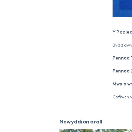
Y Podle
Bydd dwy
Pennod 
Pennod 
Mwy o w
Cofiwch w
Newyddion arall