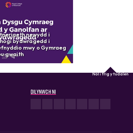
tneriaeth newydd i
nogi bydwragedd i
fnyddio mwy o Gymraeg
eu gwaith
Nôl i frig y tudalen
Dilynwch ni