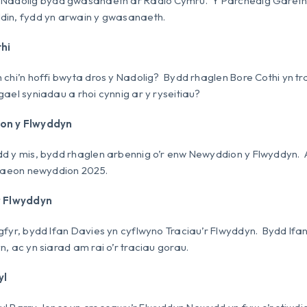
 Nadolig bydd gwasanaeth ar Radio Cymru. Y Parchedig Gareth 
din, fydd yn arwain y gwasanaeth.
hi
 chi’n hoffi bwyta dros y Nadolig? Bydd rhaglen Bore Cothi yn 
gael syniadau a rhoi cynnig ar y ryseitiau?
on y Flwyddyn
d y mis, bydd rhaglen arbennig o’r enw Newyddion y Flwyddyn. 
traeon newyddion 2025.
r Flwyddyn
gfyr, bydd Ifan Davies yn cyflwyno Traciau’r Flwyddyn. Bydd I
n, ac yn siarad am rai o’r traciau gorau.
yl