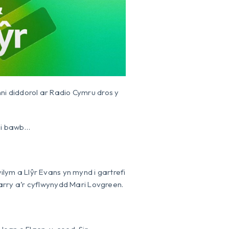
nni diddorol ar Radio Cymru dros y
h i bawb…
ym a Llŷr Evans yn mynd i gartrefi
rry a’r cyflwynydd Mari Lovgreen.