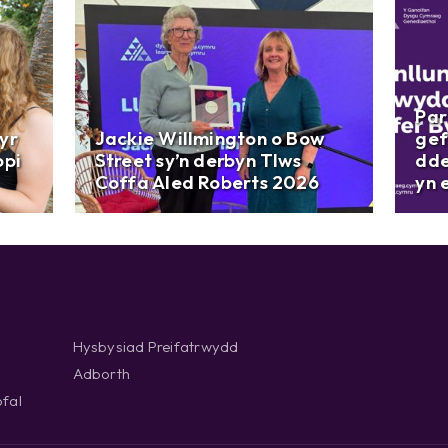
Par
yr
Jackie Willmington o Bow
gef
opi
Street sy’n derbyn Tlws
dde
Coffa Aled Roberts 2026
yn 
Hysbysiad Preifatrwydd
Adborth
fal