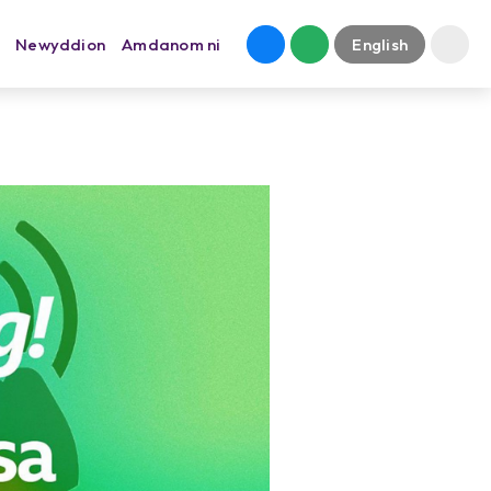
Newyddion
Amdanom ni
English