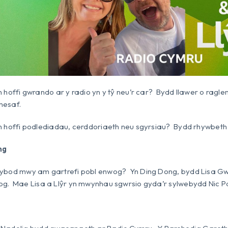
n hoffi gwrando ar y radio yn y tŷ neu’r car? Bydd llawer o ragle
nesaf.
’n hoffi podlediadau, cerddoriaeth neu sgyrsiau? Bydd rhywbet
ng
ybod mwy am gartrefi pobl enwog? Yn Ding Dong, bydd Lisa Gwil
og. Mae Lisa a Llŷr yn mwynhau sgwrsio gyda’r sylwebydd Nic Pa