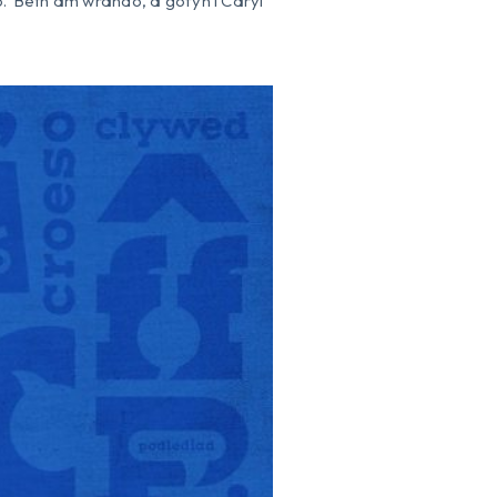
. Beth am wrando, a gofyn i Caryl