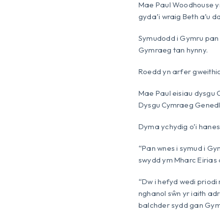
Mae Paul Woodhouse yn
gyda’i wraig Beth a’u da
Symudodd i Gymru pan o
Gymraeg tan hynny.
Roedd yn arfer gweithio
Mae Paul eisiau dysgu
Dysgu Cymraeg Genedla
Dyma ychydig o’i hanes
“Pan wnes i symud i Gym
swydd ym Mharc Eirias 
“Dw i hefyd wedi priodi
nghanol sŵn yr iaith adr
balchder sydd gan Gymr