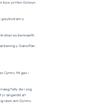
yn byw yn Hen Golwyn
yn gwybod am y
fel dirprwy bennaeth.
 arbennig y Ganolfan
s Cymru. Mi ges i
raeg felly dw i yng
t yr angerdd a’r
nig iawn am Gymru.