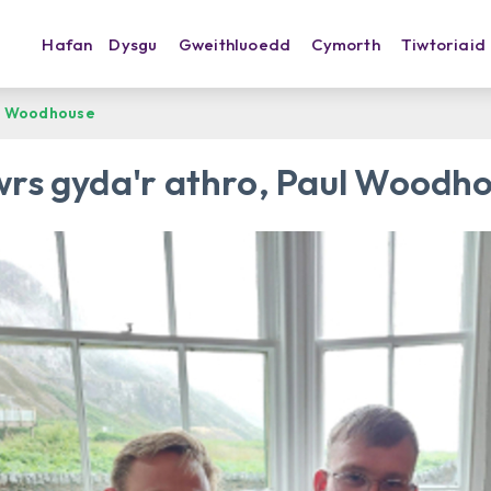
Hafan
Dysgu
Gweithluoedd
Cymorth
Tiwtoriaid
ul Woodhouse
rs gyda'r athro, Paul Woodh