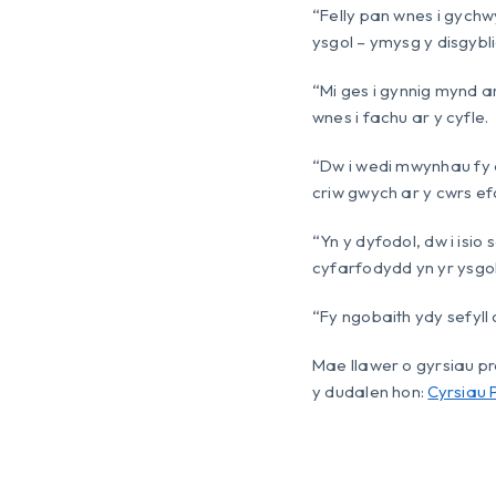
“Felly pan wnes i gychw
ysgol – ymysg y disgybli
“Mi ges i gynnig mynd 
wnes i fachu ar y cyfle.
“Dw i wedi mwynhau fy 
criw gwych ar y cwrs efo
“Yn y dyfodol, dw i isi
cyfarfodydd yn yr ysgo
“Fy ngobaith ydy sefyll 
Mae llawer o gyrsiau pr
y dudalen hon:
Cyrsiau 