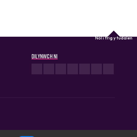
Nôl i frig y tudalen
Dilynwch ni