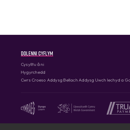
Dolenni cyflym
Cysylltu â ni
Hygyrchedd
Cwrs Croeso Addysg Bellach Addysg Uwch Iechyd a Go