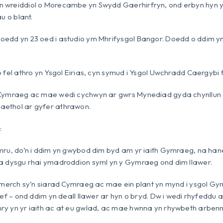
 wreiddiol o Morecambe yn Swydd Gaerhirfryn, ond erbyn hyn 
u o blant.
edd yn 23 oed i astudio ym Mhrifysgol Bangor. Doedd o ddim 
 fel athro yn Ysgol Eirias, cyn symud i Ysgol Uwchradd Caergybi 
 Cymraeg ac mae wedi cychwyn ar gwrs Mynediad gyda chynllun
ethol ar gyfer athrawon.
:
ru, do’n i ddim yn gwybod dim byd am yr iaith Gymraeg, na hane
a dysgu rhai ymadroddion syml yn y Gymraeg ond dim llawer.
 merch sy’n siarad Cymraeg ac mae ein plant yn mynd i ysgol Gym
ef – ond ddim yn deall llawer ar hyn o bryd. Dw i wedi rhyfeddu a
y yn yr iaith ac at eu gwlad, ac mae hwnna yn rhywbeth arben