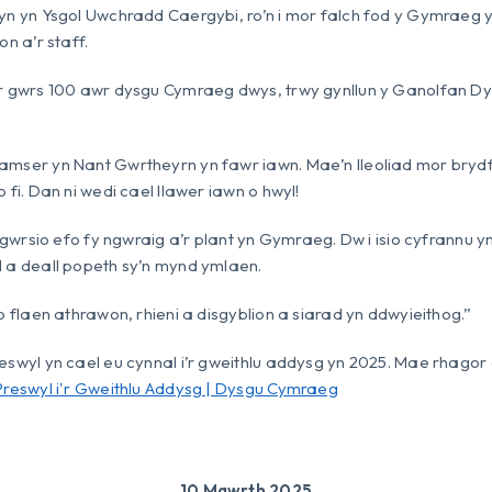
yn yn Ysgol Uwchradd Caergybi, ro’n i mor falch fod y Gymraeg y
on a’r staff.
ar gwrs 100 awr dysgu Cymraeg dwys, trwy gynllun y Ganolfan D
amser yn Nant Gwrtheyrn yn fawr iawn. Mae’n lleoliad mor bryd
 fi. Dan ni wedi cael llawer iawn o hwyl!
o sgwrsio efo fy ngwraig a’r plant yn Gymraeg. Dw i isio cyfrann
l a deall popeth sy’n mynd ymlaen.
o flaen athrawon, rhieni a disgyblion a siarad yn ddwyieithog.”
eswyl yn cael eu cynnal i’r gweithlu addysg yn 2025. Mae rhago
Preswyl i'r Gweithlu Addysg | Dysgu Cymraeg
10 Mawrth 2025