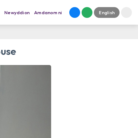
Newyddion
Amdanom ni
English
ouse