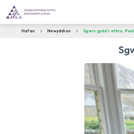
Hafan
Newyddion
Sgwrs gyda'r athro, Pa
Sgw