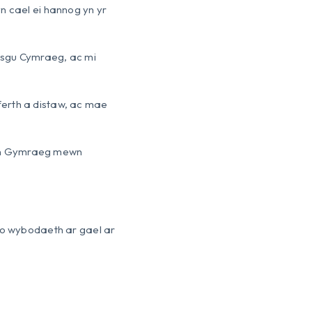
n cael ei hannog yn yr
ysgu Cymraeg, ac mi
ferth a distaw, ac mae
u yn Gymraeg mewn
r o wybodaeth ar gael ar