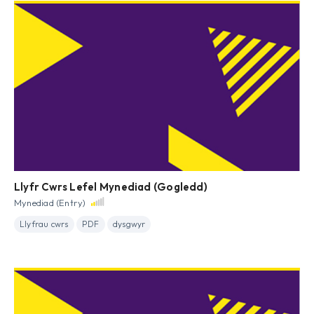
Llyfr Cwrs Lefel Mynediad (Gogledd)
Mynediad (Entry)
Llyfrau cwrs
PDF
dysgwyr