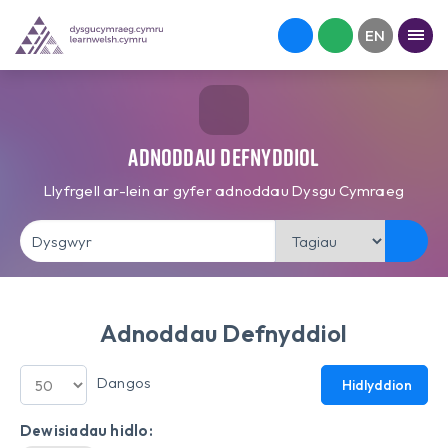
Adnoddau Defnyddiol
Llyfrgell ar-lein ar gyfer adnoddau Dysgu Cymraeg
Adnoddau Defnyddiol
Dangos
Hidlyddion
Dewisiadau hidlo: