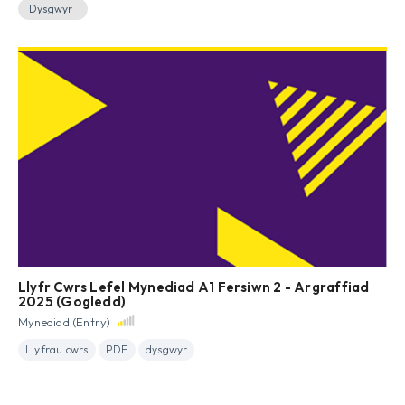
Dysgwyr
Llyfr Cwrs Lefel Mynediad A1 Fersiwn 2 - Argraffiad
2025 (Gogledd)
Mynediad (Entry)
Llyfrau cwrs
PDF
dysgwyr