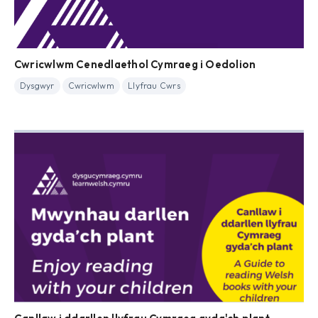
Cwricwlwm Cenedlaethol Cymraeg i Oedolion
Dysgwyr
Cwricwlwm
Llyfrau Cwrs