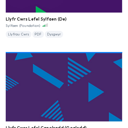
Llyfr Cwrs Lefel Sylfaen (De)
Sylfaen (Foundation)
Llyfrau Cwrs
PDF
Dysgwyr
Llyfr Cwrs Lefel Canolradd (Gogledd)