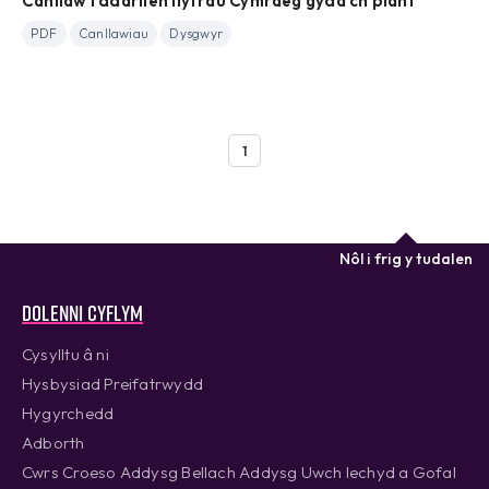
Canllaw i ddarllen llyfrau Cymraeg gyda'ch plant
PDF
Canllawiau
Dysgwyr
1
Nôl i frig y tudalen
Dolenni cyflym
Cysylltu â ni
Hysbysiad Preifatrwydd
Hygyrchedd
Adborth
Cwrs Croeso Addysg Bellach Addysg Uwch Iechyd a Gofal