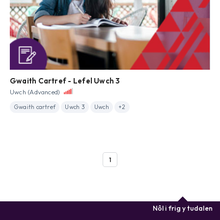
Gwaith Cartref - Lefel Uwch 3
Uwch (Advanced)
Gwaith cartref
Uwch 3
Uwch
+2
1
Nôl i frig y tudalen