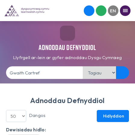
Adnoddau Defnyddiol
Llyfrgell ar-lein ar gyfer adnoddau Dysgu Cymraeg
Adnoddau Defnyddiol
Dangos
Hidlyddion
Dewisiadau hidlo: