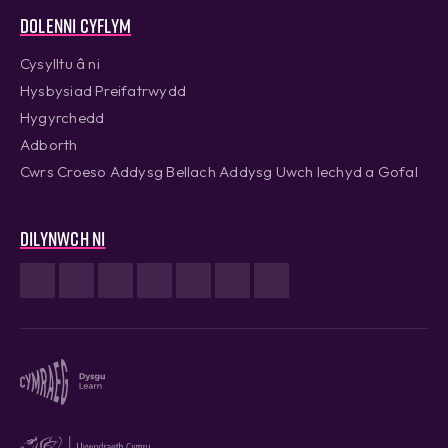
Dolenni cyflym
Cysylltu â ni
Hysbysiad Preifatrwydd
Hygyrchedd
Adborth
Cwrs Croeso Addysg Bellach Addysg Uwch Iechyd a Gofal
Dilynwch ni