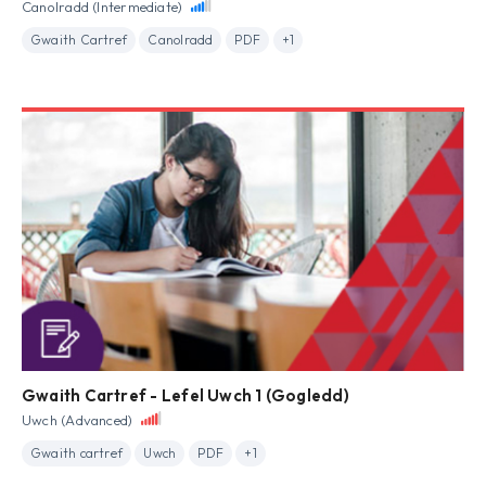
Canolradd (Intermediate)
Gwaith Cartref
Canolradd
PDF
+1
Gwaith Cartref - Lefel Uwch 1 (Gogledd)
Uwch (Advanced)
Gwaith cartref
Uwch
PDF
+1