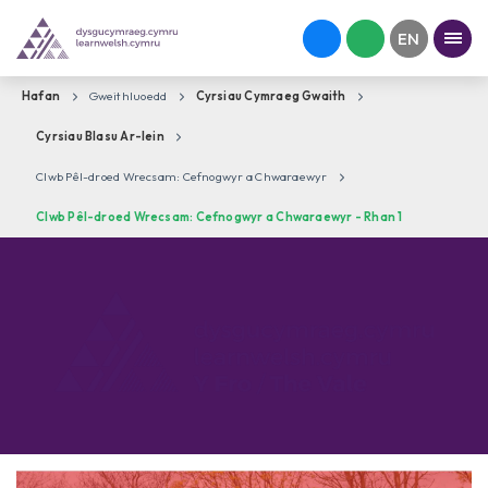
Hafan
Gweithluoedd
Cyrsiau Cymraeg Gwaith
Cyrsiau Blasu Ar-lein
Clwb Pêl-droed Wrecsam: Cefnogwyr a Chwaraewyr
Clwb Pêl-droed Wrecsam: Cefnogwyr a Chwaraewyr - Rhan 1