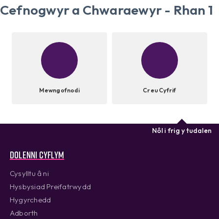
Cefnogwyr a Chwaraewyr - Rhan 1
Mewngofnodi
Creu Cyfrif
Nôl i frig y tudalen
Dolenni cyflym
Cysylltu â ni
Hysbysiad Preifatrwydd
Hygyrchedd
Adborth