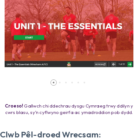
Croeso!
Gallwch chi ddechrau dysgu Cymraeg trwy ddilyn y
cwrs blasu, sy’n cyflwyno geirfa ac ymadroddion pob dydd.
Clwb Pêl-droed Wrecsam: