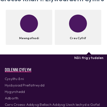
Mewngofnodi
Creu Cyfrif
Nôl i frig y tudalen
Dolenni cyflym
Cysylltu â ni
Hysbysiad Preifatrwydd
Hygyrchedd
Adborth
Cwrs Croeso Addysg Bellach Addysg Uwch Iechyd a Gofal