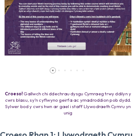
Croeso!
Gallwch chi ddechrau dysgu Cymraeg trwy ddilyn y
cwrs blasu, sy’n cyflwyno geirfa ac ymadroddion pob dydd.
Sylwer bod y cwrs hwn ar gael i staff Llywodraeth Cymru yn
unig
Croeso Rhan 1: Llywodraeth Cymru