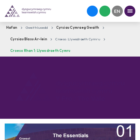
Hafan
Gweithluoedd
Cyrsiau Cymraeg Gwaith
Cyrsiau Blasu Ar-lein
Croeso: Llywodraeth Cymru
Croeso Rhan 1: Llywodraeth Cymru