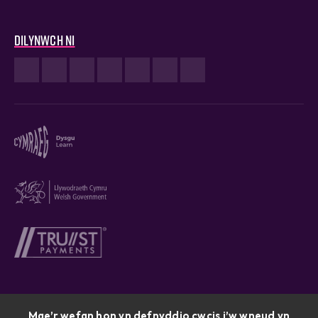
Dilynwch ni
Mae’r wefan hon yn defnyddio cwcis i’w wneud yn
Cymraeg © 2026