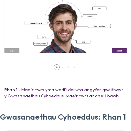
Rhan 1 - Mae'r cwrs yma wedi'i deilwra ar gyfer gweithwyr
y Gwasanaethau Cyhoeddus. Mae’r cwrs ar gael i bawb.
Gwasanaethau Cyhoeddus: Rhan 1