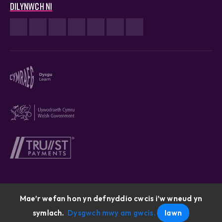
Dilynwch ni
Mae’r wefan hon yn defnyddio cwcis i’w wneud yn
Cymraeg © 2026
symlach.
Dysgwch mwy am gwcis.
Iawn
Gwefan wedi'i chreu gan: