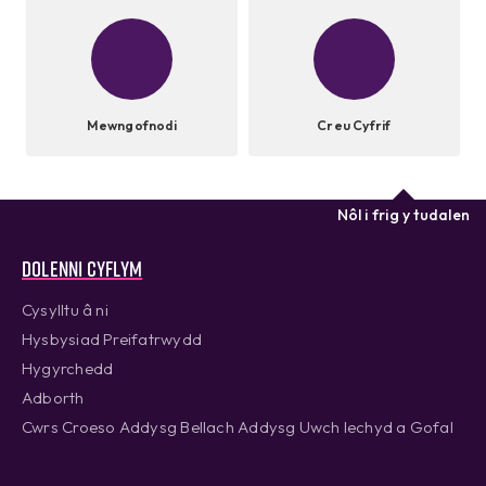
Mewngofnodi
Creu Cyfrif
Nôl i frig y tudalen
Dolenni cyflym
Cysylltu â ni
Hysbysiad Preifatrwydd
Hygyrchedd
Adborth
Cwrs Croeso Addysg Bellach Addysg Uwch Iechyd a Gofal