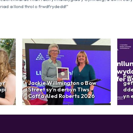
iad a llond throl o frwdfrydedd!”
Par
yr
Jackie Willmington o Bow
gef
opi
Street sy’n derbyn Tlws
dde
Coffa Aled Roberts 2026
yn 