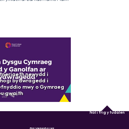
tneriaeth newydd i
nogi bydwragedd i
fnyddio mwy o Gymraeg
eu gwaith
Nôl i frig y tudalen