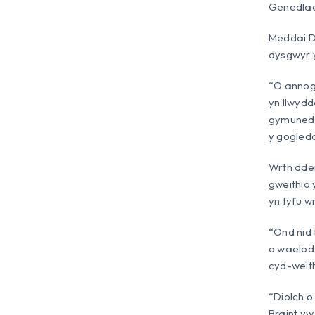
Genedlae
Meddai D
dysgwyr y
“O annog 
yn llwydd
gymuned. 
y gogled
Wrth dde
gweithio 
yn tyfu w
“Ond nid 
o waelod 
cyd-weith
“Diolch o
Braint yw