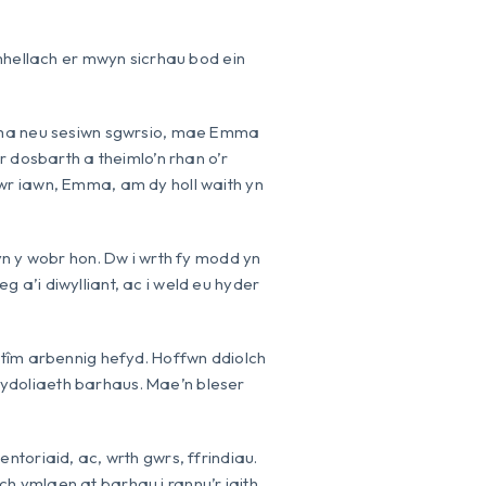
ellach er mwyn sicrhau bod ein
drama neu sesiwn sgwrsio, mae Emma
r dosbarth a theimlo’n rhan o’r
wr iawn, Emma, am dy holl waith yn
y wobr hon. Dw i wrth fy modd yn
 a’i diwylliant, ac i weld eu hyder
 tîm arbennig hefyd. Hoffwn ddiolch
ydoliaeth barhaus. Mae’n bleser
ntoriaid, ac, wrth gwrs, ffrindiau.
h ymlaen at barhau i rannu’r iaith