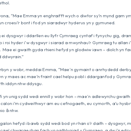
thol.
ona, “Mae Emma yn enghraifft wych o diwtor sy’n mynd gam ymh
n croesi’r bont i fod yn siaradwyr hyderus yn y gymuned.
ei dysgwyr i ddarllen eu llyfr Cymraeg cyntaf i fynychu gig, 
o i roi hyder i’w dysgwyr i siarad a mwynhau’r Gymraeg tu allan i’
Mae ei gwaith gyda rhieni hefyd yn glodwiw iawn – diolch yn fa
d ddwyrain.”
rbyn y wobr, meddai Emma, “Mae'n gymaint o anrhydedd derbyn 
yn y maes ac mae’n fraint cael helpu pobl i ddarganfod y Gymraeg
rth iddyn nhw ddysgu.
fi yn unig sydd wedi ennill y wobr hon – mae'n adlewyrchu gwaith
calon i’m cydweithwyr am eu cefnogaeth, eu cymorth, a’u hysbr
io â nhw.
 galon hefyd i bawb sydd wedi bod yn rhan o’r daith – dysgwyr, me
 cael chwarae rhan fach yn natblygiad y Gymraeg, a dw i’n edryc