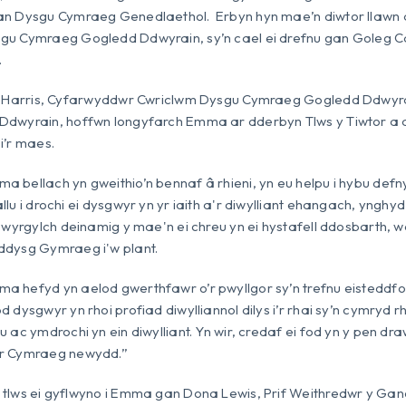
an Dysgu Cymraeg Genedlaethol. Erbyn hyn mae’n diwtor llawn
gu Cymraeg Gogledd Ddwyrain, sy’n cael ei drefnu gan Goleg C
.
ni Harris, Cyfarwyddwr Cwriclwm Dysgu Cymraeg Gogledd Ddwyra
dwyrain, hoffwn longyfarch Emma ar dderbyn Tlws y Tiwtor a di
i’r maes.
 bellach yn gweithio’n bennaf â rhieni, yn eu helpu i hybu defn
llu i drochi ei dysgwyr yn yr iaith a'r diwylliant ehangach, yngh
 awyrgylch deinamig y mae'n ei chreu yn ei hystafell ddosbarth, we
ddysg Gymraeg i'w plant.
a hefyd yn aelod gwerthfawr o’r pwyllgor sy’n trefnu eisteddf
d dysgwyr yn rhoi profiad diwylliannol dilys i’r rhai sy’n cymryd r
u ac ymdrochi yn ein diwylliant. Yn wir, credaf ei fod yn y pen dra
r Cymraeg newydd.”
 tlws ei gyflwyno i Emma gan Dona Lewis, Prif Weithredwr y G