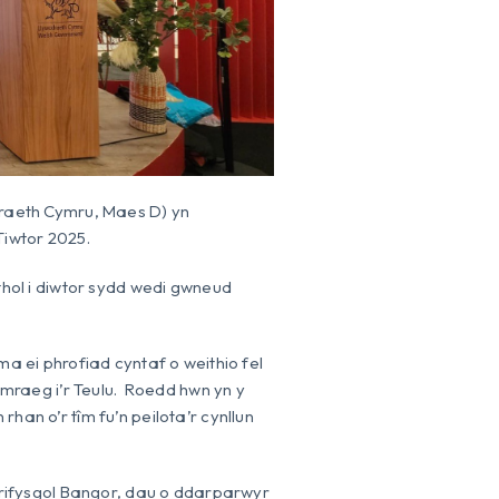
raeth Cymru, Maes D) yn
iwtor 2025.
hol i diwtor sydd wedi gwneud
 ei phrofiad cyntaf o weithio fel
mraeg i’r Teulu. Roedd hwn yn y
n o’r tîm fu’n peilota’r cynllun
rifysgol Bangor, dau o ddarparwyr