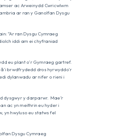
 amser ac Arweinydd Cwricwlwm
ambria ar ran y Ganolfan Dysgu
in: “Ar ran Dysgu Cymraeg
olch iddi am ei chyfraniad
ydd eu plant o'r Gymraeg gartref.
yd â'i brwdfrydedd dros hyrwyddo'r
di dylanwadu ar nifer o rieni i
od dysgwyr y darparwr. Mae’r
han ac yn meithrin eu hyder i
w, yn hwyluso eu statws fel
anolfan Dysgu Cymraeg