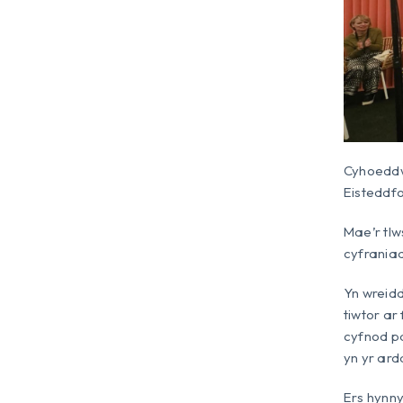
Cyhoeddw
Eisteddf
Mae’r tl
cyfraniad
Yn wreidd
tiwtor ar
cyfnod pa
yn yr arda
Ers hynn