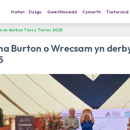
Hafan
Dysgu
Gweithluoedd
Cymorth
Tiwtoriaid
yn derbyn Tlws y Tiwtor 2025
a Burton o Wrecsam yn derbyn
5