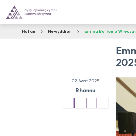
Hafan
Newyddion
Emma Burton o Wrecsam 
Emm
202
02 Awst 2025
Rhannu