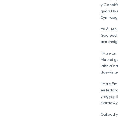
y Ganolf
gyda Dys
Cymraeg
Yn ôl Je
Gogledd D
arbennig 
“Mae Emma
Mae ei ga
iaith a'r
ddewis a
“Mae Emm
eisteddfo
ymgysyllt
siaradwy
Cafodd y