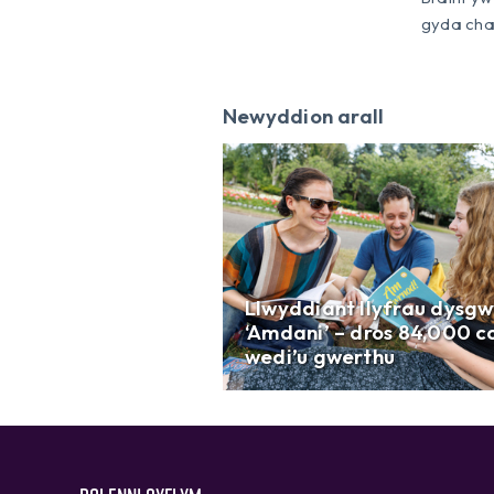
gyda char
Newyddion arall
Llwyddiant llyfrau dysgw
‘Amdani’ – dros 84,000 c
wedi’u gwerthu