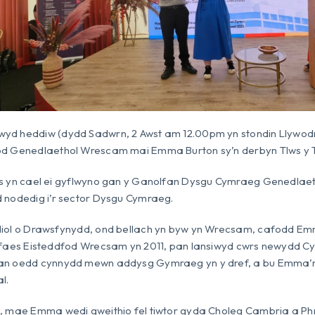
yd heddiw (dydd Sadwrn, 2 Awst am 12.00pm yn stondin Llywod
od Genedlaethol Wrescam mai Emma Burton sy’n derbyn Tlws y T
ws yn cael ei gyflwyno gan y Ganolfan Dysgu Cymraeg Genedlaet
 nodedig i’r sector Dysgu Cymraeg.
iol o Drawsfynydd, ond bellach yn byw yn Wrecsam, cafodd Emma
 faes Eisteddfod Wrecsam yn 2011, pan lansiwyd cwrs newydd Cy
n oedd cynnydd mewn addysg Gymraeg yn y dref, a bu Emma’n rha
l.
y, mae Emma wedi gweithio fel tiwtor gyda Choleg Cambria a Ph