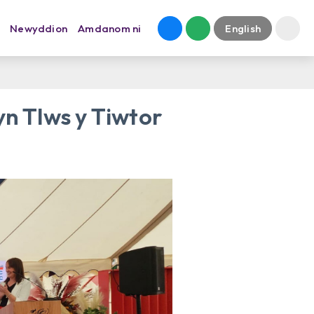
Newyddion
Amdanom ni
English
 Tlws y Tiwtor