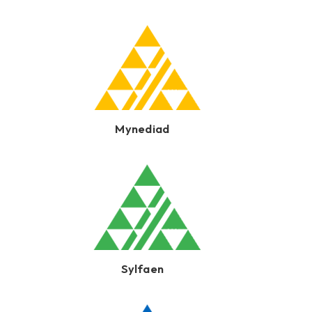
Mynediad
Sylfaen