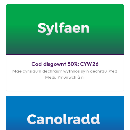
Cod disgownt 50%: CYW26
Mae cyrsiau'n dechrau'r wythnos sy'n dechrau 7fed
Medi. Ymunwch â ni