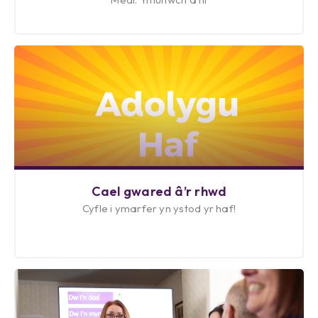
Cael gwared â’r rhwd
Cyfle i ymarfer yn ystod yr haf!