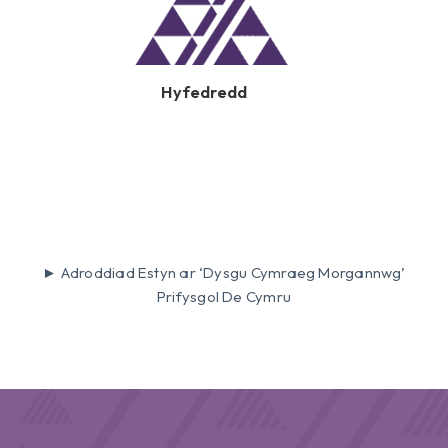
Hyfedredd
► Adroddiad Estyn ar ‘Dysgu Cymraeg Morgannwg’
Prifysgol De Cymru