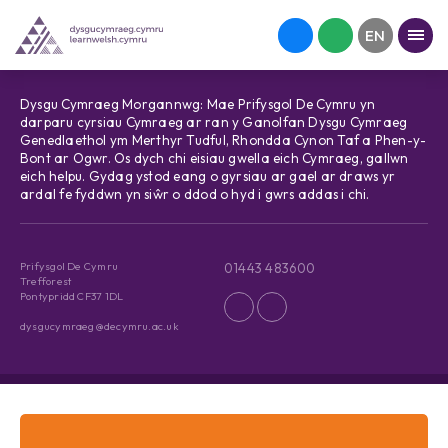
Dysgu Cymraeg Morgannwg: Mae Prifysgol De Cymru yn
darparu cyrsiau Cymraeg ar ran y Ganolfan Dysgu Cymraeg
Genedlaethol ym Merthyr Tudful, Rhondda Cynon Taf a Phen-y-
Bont ar Ogwr. Os dych chi eisiau gwella eich Cymraeg, gallwn
eich helpu. Gydag ystod eang o gyrsiau ar gael ar draws yr
ardal fe fyddwn yn siŵr o ddod o hyd i gwrs addas i chi.
Prifysgol De Cymru
01443 483600
Trefforest
Pontypridd CF37 1DL
dysgucymraeg@decymru.ac.uk