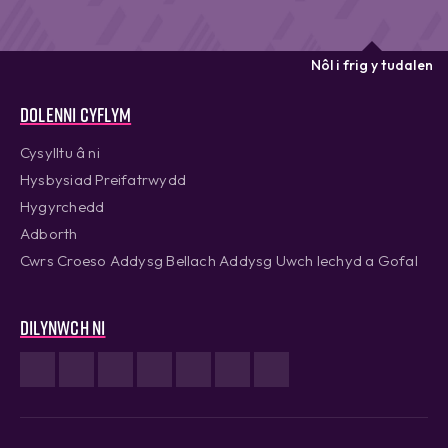
Nôl i frig y tudalen
Dolenni cyflym
Cysylltu â ni
Hysbysiad Preifatrwydd
Hygyrchedd
Adborth
Cwrs Croeso Addysg Bellach Addysg Uwch Iechyd a Gofal
Dilynwch ni