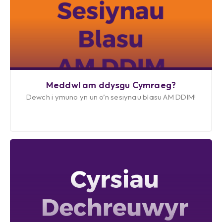
Meddwl am ddysgu Cymraeg?
Dewch i ymuno yn un o’n sesiynau blasu AM DDIM!