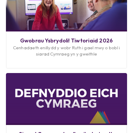
Gwobrau Ysbrydoli! Tiwtoriaid 2026
Cenhadaeth enillydd y wobr Ruth i gael mwy o bobl i
siarad Cymraeg yn y gweithle