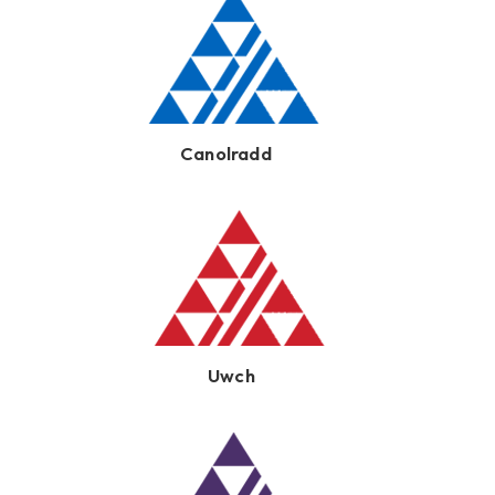
Canolradd
Uwch