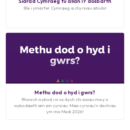
Siarad Cymraeg tu allan i'r dosbarth
Ble i ymarfer Cymraeg a chyrsiau atodol
Methu dod o hyd i gwrs?
Rhowch wybod i ni os dych chi eisiau mwy o
wybodaeth am ein cyrsiau. Mae cyrsiau'n dechrau
ym mis Medi 2026!