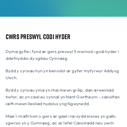
Cwrs Preswyl Codi Hyder
Dyma gyfle i fynd ar gwrs preswyl 5 niwrnod i godi hyder i
ddefnyddio dy sgiliau Cymraeg.
Bydd y cyrsiau hyn yn benodol ar gyfer myfyrwyr Addysg
Uwch.
Bydd y cyrsiau yma yn rhai mewn grŵp, dan arweiniad
tiwtor, ac yn cael eu cynnal yn Nant Gwrtheyrn - canolfan
iaith mewn lleoliad hudolus yng Ngwynedd.
Mae'r math hwn o gwrs ar gael i rai sydd eisoes yn gallu
sgwrsio yn y Gymraeg, ac ar lefel Canolradd neu uwch.