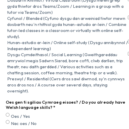
Dosbarth Rhithiol / Virtual Classroom (Dysgu mewn grŵp
gyda thiwtor dros Teams/Zoom / Learning in a group with a
tutor via Teams/Zoom)
Cyfunol / Blended (Cyfuno dysgu dan arweiniad tiwtor mewn
dosbarth neu'n rhithiol gyda hunan-astudio ar-lein / Combine
tutor-led classes in a classroom or virtually with online self-
study).
Hunan-astudio ar-lein / Online self-study (Dysgu annibynnol /
Independent learning)
Dysgu Cymdeithasol / Social Learning (Gweithgareddau
amrywiol megis Sadwrn Siarad, bore coffi, clwb darllen, trip
theatr, neu daith gerdded / Various activities such as a
chatting session, coffee morning, theatre trip or a walk).
Preswyl / Residential (Cwrs dros sawl diwrnod, sy'n cynnwys
aros dros nos / A course over several days, staying
overnight).
Oes gen ti sgiliau Cymraeg eisoes? / Do you already have
Welsh language skills?
*
Oes / Yes
Nac oes / No