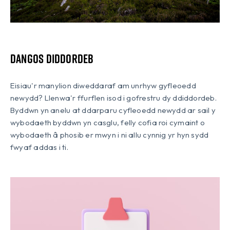
Dangos Diddordeb
Eisiau'r manylion diweddaraf am unrhyw gyfleoedd
newydd? Llenwa'r ffurflen isod i gofrestru dy ddiddordeb.
Byddwn yn anelu at ddarparu cyfleoedd newydd ar sail y
wybodaeth byddwn yn casglu, felly cofia roi cymaint o
wybodaeth â phosib er mwyn i ni allu cynnig yr hyn sydd
fwyaf addas i ti.