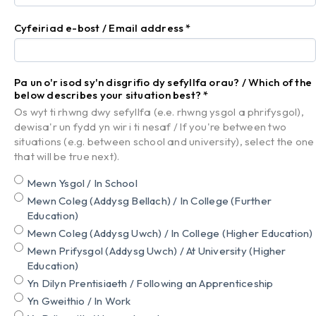
Cyfeiriad e-bost / Email address
*
Pa un o'r isod sy'n disgrifio dy sefyllfa orau? / Which of the
below describes your situation best?
*
Os wyt ti rhwng dwy sefyllfa (e.e. rhwng ysgol a phrifysgol),
dewisa'r un fydd yn wir i ti nesaf / If you're between two
situations (e.g. between school and university), select the one
that will be true next).
Mewn Ysgol / In School
Mewn Coleg (Addysg Bellach) / In College (Further
Education)
Mewn Coleg (Addysg Uwch) / In College (Higher Education)
Mewn Prifysgol (Addysg Uwch) / At University (Higher
Education)
Yn Dilyn Prentisiaeth / Following an Apprenticeship
Yn Gweithio / In Work