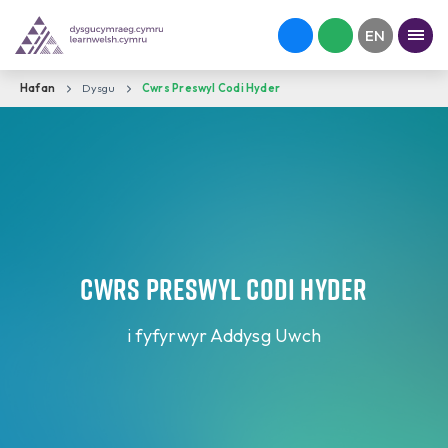
Hafan
Dysgu
Cwrs Preswyl Codi Hyder
Cwrs Preswyl Codi Hyder
i fyfyrwyr Addysg Uwch