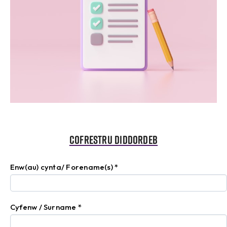
Cofrestru Diddordeb
Enw(au) cynta/ Forename(s)
*
Cyfenw / Surname
*