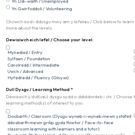
Yn Ddi-waith / Unemployed
Yn Gwirfoddoli / Volunteering
Cliciwch isod i ddysgu mwy am y lefelau / Click below to learn
more about the levels.
Dewisiwch eich lefel / Choose your level:
Mynediad / Entry
Sylfaen / Foundation
Canolradd / Intermediate
Uwch / Advanced
Hyfedredd / Fluency (Gloywi)
Dull Dysgu / Learning Method
*
Dewiswch y dull(iau) dysgu sydd o ddiddordeb i chi. / Choose 
learning method(s) of interest to you.
Dosbarth / Clasroom (Dysgu wyneb-i-wyneb mewn ystafell
ddosbarth mewn grŵp gyda thiwtor / Face-to-face
classroom learning with learners and a tutor).