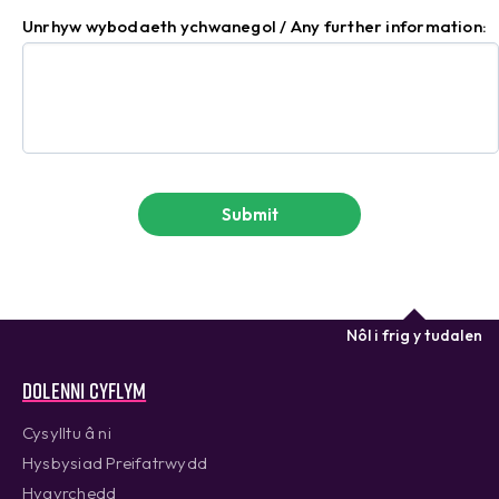
Unrhyw wybodaeth ychwanegol / Any further information:
Nôl i frig y tudalen
Dolenni cyflym
Cysylltu â ni
Hysbysiad Preifatrwydd
Hygyrchedd