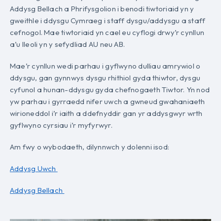
Addysg Bellach a Phrifysgolion i benodi tiwtoriaid yn y
gweithle i ddysgu Cymraeg i staff dysgu/addysgu a staff
cefnogol. Mae tiwtoriaid yn cael eu cyflogi drwy’r cynllun
a’u lleoli yn y sefydliad AU neu AB.
Mae’r cynllun wedi parhau i gyflwyno dulliau amrywiol o
ddysgu, gan gynnwys dysgu rhithiol gyda thiwtor, dysgu
cyfunol a hunan-ddysgu gyda chefnogaeth Tiwtor. Yn nod
yw parhau i gyrraedd nifer uwch a gwneud gwahaniaeth
wirioneddol i’r iaith a ddefnyddir gan yr addysgwyr wrth
gyflwyno cyrsiau i’r myfyrwyr.
Am fwy o wybodaeth, dilynnwch y dolenni isod:
Addysg Uwch
Addysg Bellach