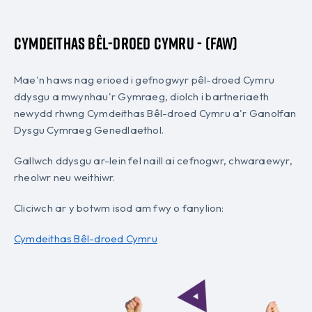
Cymdeithas Bêl-droed Cymru - (FAW)
Mae'n haws nag erioed i gefnogwyr pêl-droed Cymru
ddysgu a mwynhau'r Gymraeg, diolch i bartneriaeth
newydd rhwng Cymdeithas Bêl-droed Cymru a'r Ganolfan
Dysgu Cymraeg Genedlaethol.
Gallwch ddysgu ar-lein fel naill ai cefnogwr, chwaraewyr,
rheolwr neu weithiwr.
Cliciwch ar y botwm isod am fwy o fanylion:
Cymdeithas Bêl-droed Cymru