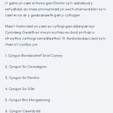
i’r galw yn cael ei llunio gan Diwtor sy’n adnabod y
sefydliad, ac mae ymrwymiad yn uwch oherwydd bri sy’n
cael ei roi ar y gwasanaeth gan y cyflogwr.
Mae’r tiwtoriaid yn cael eu cyflogi gan ddarparwyr
Cymraeg Gwaith er mwyn sicrhau eu bod yn rhan o
strwythur cefnogi cenedlaethol. Yr Awdurdodau Lleol sy’n
rhan o’r cynllun yw:
1. Cyngor Bwrdeistref Sirol Conwy
2. Cyngor Sir Ceredigion
3. Cyngor Sir Penfro
4. Cyngor Sir Gâr
5. Cyngor Bro Morgannwg
6. Cyngor Caerdydd