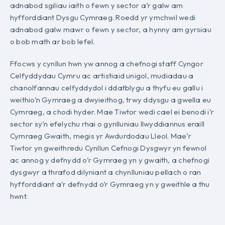
adnabod sgiliau iaith o fewn y sector a’r galw am
hyfforddiant Dysgu Cymraeg. Roedd yr ymchwil wedi
adnabod galw mawr o fewn y sector, a hynny am gyrsiau
o bob math ar bob lefel.
Ffocws y cynllun hwn yw annog a chefnogi staff Cyngor
Celfyddydau Cymru ac artistiaid unigol, mudiadau a
chanolfannau celfyddydol i ddatblygu a thyfu eu gallu i
weithio’n Gymraeg a dwyieithog, trwy ddysgu a gwella eu
Cymraeg, a chodi hyder. Mae Tiwtor wedi cael ei benodi i’r
sector sy’n efelychu rhai o gynlluniau llwyddiannus eraill
Cymraeg Gwaith, megis yr Awdurdodau Lleol. Mae’r
Tiwtor yn gweithredu Cynllun Cefnogi Dysgwyr yn fewnol
ac annog y defnydd o’r Gymraeg yn y gwaith, a chefnogi
dysgwyr a thrafod dilyniant a chynlluniau pellach o ran
hyfforddiant a’r defnydd o’r Gymraeg yn y gweithle a thu
hwnt.