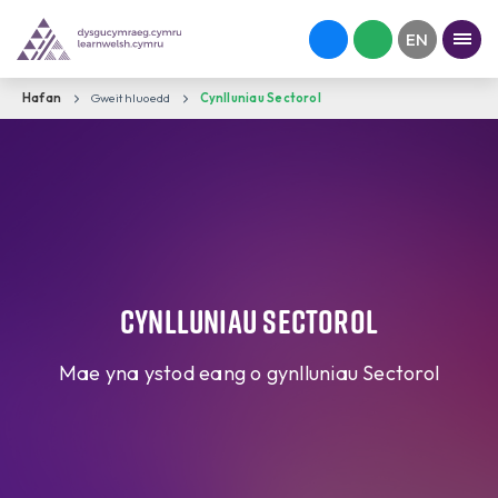
Hafan
Gweithluoedd
Cynlluniau Sectorol
Cynlluniau Sectorol
Mae yna ystod eang o gynlluniau Sectorol