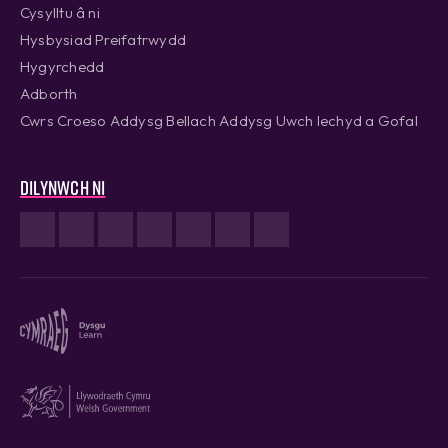
Cysylltu â ni
Hysbysiad Preifatrwydd
Hygyrchedd
Adborth
Cwrs Croeso Addysg Bellach Addysg Uwch Iechyd a Gofal
Dilynwch ni