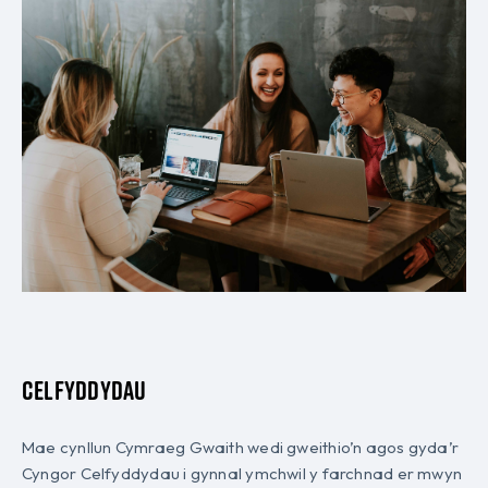
Celfyddydau
Mae cynllun Cymraeg Gwaith wedi gweithio’n agos gyda’r
Cyngor Celfyddydau i gynnal ymchwil y farchnad er mwyn