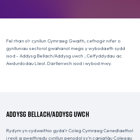
Fel rhan o’r cynllun Cymraeg Gwaith, cefnogir nifer o
gynlluniau sectorol gwahanol megis y wybodaeth sydd
isod - Addysg Bellach/Addysg uwch , Celfyddydau ac
Awdurdodau Lleol. Darllenwch isod i wybod mwy.
Addysg Bellach/Addysg Uwch
Rydym yn cydweithio gyda’r Coleg Cymraeg Cenedlaethol
i reoli a gweithredu cynllun penodol sy’n caniatáu Colegau