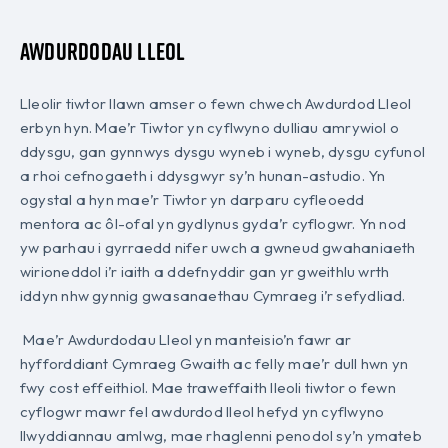
Awdurdodau Lleol
Lleolir tiwtor llawn amser o fewn chwech Awdurdod Lleol
erbyn hyn. Mae’r Tiwtor yn cyflwyno dulliau amrywiol o
ddysgu, gan gynnwys dysgu wyneb i wyneb, dysgu cyfunol
a rhoi cefnogaeth i ddysgwyr sy’n hunan-astudio. Yn
ogystal a hyn mae’r Tiwtor yn darparu cyfleoedd
mentora ac ôl-ofal yn gydlynus gyda’r cyflogwr. Yn nod
yw parhau i gyrraedd nifer uwch a gwneud gwahaniaeth
wirioneddol i’r iaith a ddefnyddir gan yr gweithlu wrth
iddyn nhw gynnig gwasanaethau Cymraeg i’r sefydliad.
Mae’r Awdurdodau Lleol yn manteisio’n fawr ar
hyfforddiant Cymraeg Gwaith ac felly mae’r dull hwn yn
fwy cost effeithiol. Mae traweffaith lleoli tiwtor o fewn
cyflogwr mawr fel awdurdod lleol hefyd yn cyflwyno
llwyddiannau amlwg, mae rhaglenni penodol sy’n ymateb