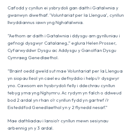
Cafodd y cynllun ei ysbrydoli gan daith i Gatalwnia y
gwanwyn diwethaf. ‘Voluntariat per la Llengua’, cynllun
llwyddiannus iawn yng Nghatalwnia.
“Aethom ar daith i Gatalwnia i ddysgu am gynlluniau i
gefnogi dysgwyr Catalaneg,” eglura Helen Prosser,
Cyfarwyddwr Dysgu ac Addysgu y Ganolfan Dysgu
Cymraeg Genedlaethol.
“Braint oedd gweld sut mae Voluntariat per la Llengua
yn siopau lleol yn cael eu defnyddio i helpu’r dysgwyr
yno. Cawsom ein hysbrydoli felly i ddechrau cynllun
tebyg yma yng Nghymru. Ac rydym yn falch o ddweud
bod 2 ardal yn rhan o’r cynllun fydd yn gartref i’r
Eisteddfod Genedlaethol yn y 2 flynedd nesaf.”
Mae dathliadau i lansio’r cynllun mewn sesiynau
arbennig yn y 3 ardal.