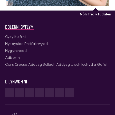
Nôl i frig y tudalen
Dolenni cyflym
Cysylltu â ni
Hysbysiad Preifatrwydd
Hygyrchedd
Adborth
Cwrs Croeso Addysg Bellach Addysg Uwch Iechyd a Gofal
Dilynwch ni