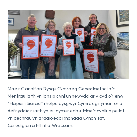
Mae’r Ganolfan Dysgu Cymraeg Genedlaethol a’r
Mentrau Iaith yn lansio cynllun newydd ar y cyd o’r enw
“Hapus i Siarad” i helpu dysgwyr Cymraeg i ymarfer a
defnyddio’r iaith yn eu cymunedau. Mae’r cynllun peilot
yn dechrau yn ardaloedd Rhondda Cynon Taf,
Ceredigion a Fflint a Wrecsam.