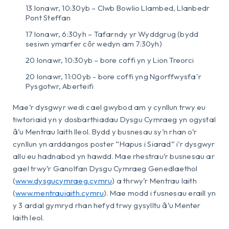
13 Ionawr, 10:30yb – Clwb Bowlio Llambed, Llanbedr
Pont Steffan
17 Ionawr, 6:30yh – Tafarndy yr Wyddgrug (bydd
sesiwn ymarfer côr wedyn am 7:30yh)
20 Ionawr, 10:30yb – bore coffi yn y Lion Treorci
20 Ionawr, 11:00yb - bore coffi yng Ngorffwysfa'r
Pysgotwr, Aberteifi
Mae’r dysgwyr wedi cael gwybod am y cynllun trwy eu
tiwtoriaid yn y dosbarthiadau Dysgu Cymraeg yn ogystal
â’u Mentrau Iaith lleol. Bydd y busnesau sy’n rhan o’r
cynllun yn arddangos poster “Hapus i Siarad” i’r dysgwyr
allu eu hadnabod yn hawdd. Mae rhestrau’r busnesau ar
gael trwy’r Ganolfan Dysgu Cymraeg Genedlaethol
(
www.dysgucymraeg.cymru
) a thrwy’r Mentrau Iaith
(
www.mentrauiaith.cymru
). Mae modd i fusnesau eraill yn
y 3 ardal gymryd rhan hefyd trwy gysylltu â’u Menter
Iaith leol.