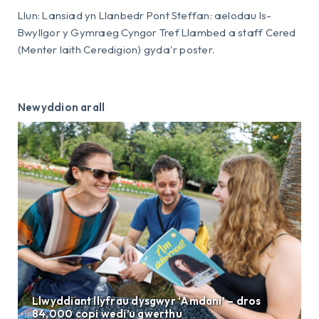
Llun: Lansiad yn Llanbedr Pont Steffan: aelodau Is-
Bwyllgor y Gymraeg Cyngor Tref Llambed a staff Cered
(Menter Iaith Ceredigion) gyda'r poster.
Newyddion arall
Llwyddiant llyfrau dysgwyr ‘Amdani’ – dros
84,000 copi wedi’u gwerthu