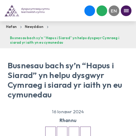
Hafan
Newyddion
Busnesau bach sy’n “Hapus i Siarad” yn helpu dysgwyr Cymraeg i
siarad yr iaith yn eu cymunedau
Busnesau bach sy’n “Hapus i
Siarad” yn helpu dysgwyr
Cymraeg i siarad yr iaith yn eu
cymunedau
16 Ionawr 2024
Rhannu