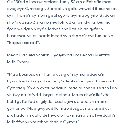
O’r 15fed o Ionawr ymlaen tan y 30ain o Fehefin mae
dysgwyr Cymraeg y 3 ardal yn gallu ymweld â busnesau
sy’n rhan o’r cynllun i gael sgwrs Gymraeg yno. Byddan
nhw’n casglu 3 stamp neu lofnod ar gerdyn arbennig
fydd wedyn yn gyfle iddynt ennill taleb ar gyfer y
busnesau yn eu hardaloedd sy’n rhan o’r cynllun ac yn
“hapus i siarad”.
Medd Daniela Schlick, Cydlynydd Prosiectau Mentrau
Iaith Cymru:
“Mae busnesau’n rhan bwysig o’n cymunedau a’n
bywydau bob dydd ac felly’n lleoliadau gwych i siarad
Cymraeg. Yn ein cymunedau ni mae busnesau bach lleol
yn fwy na llefydd i brynu pethau. Maen nhw’n llefydd i
bobl gyfarfod ei gilydd, cael sgwrs a bod yn rhan o’r
gymuned. Mae gwybod lle mae dysgwyr a siaradwyr
profiadol yn gallu defnyddio’r Gymraeg yn allweddol i’r
iaith ffynnu ym mhob rhan o Gymru.”