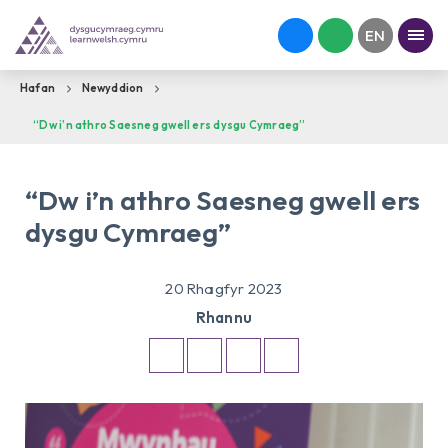
Hafan
Newyddion
“Dw i’n athro Saesneg gwell ers dysgu Cymraeg”
“Dw i’n athro Saesneg gwell ers
dysgu Cymraeg”
20 Rhagfyr 2023
Rhannu