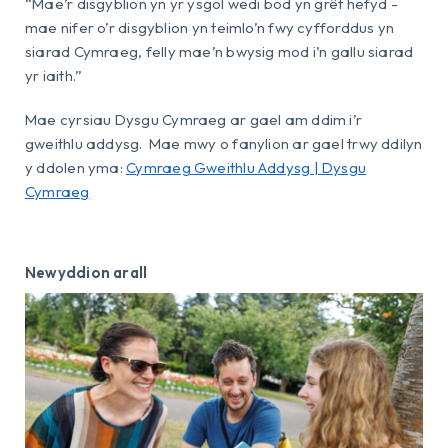
“Mae’r disgyblion yn yr ysgol wedi bod yn grêt hefyd -
mae nifer o’r disgyblion yn teimlo’n fwy cyfforddus yn
siarad Cymraeg, felly mae’n bwysig mod i’n gallu siarad
yr iaith.”
Mae cyrsiau Dysgu Cymraeg ar gael am ddim i’r
gweithlu addysg. Mae mwy o fanylion ar gael trwy ddilyn
y ddolen yma:
Cymraeg Gweithlu Addysg | Dysgu
Cymraeg
Newyddion arall