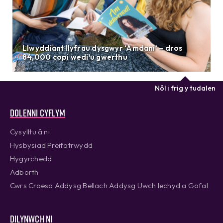
Llwyddiant llyfrau dysgwyr ‘Amdani’ – dros
84,000 copi wedi’u gwerthu
Nôl i frig y tudalen
Dolenni cyflym
Cysylltu â ni
Hysbysiad Preifatrwydd
Hygyrchedd
Adborth
Cwrs Croeso Addysg Bellach Addysg Uwch Iechyd a Gofal
Dilynwch ni