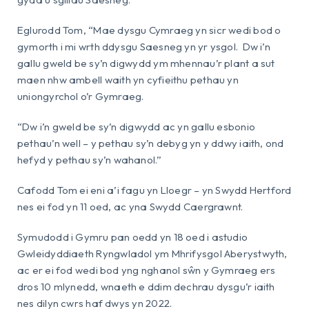
Eglurodd Tom, “Mae dysgu Cymraeg yn sicr wedi bod o
gymorth i mi wrth ddysgu Saesneg yn yr ysgol. Dw i’n
gallu gweld be sy’n digwydd ym mhennau’r plant a sut
maen nhw ambell waith yn cyfieithu pethau yn
uniongyrchol o’r Gymraeg.
“Dw i’n gweld be sy’n digwydd ac yn gallu esbonio
pethau’n well – y pethau sy’n debyg yn y ddwy iaith, ond
hefyd y pethau sy’n wahanol.”
Cafodd Tom ei eni a’i fagu yn Lloegr – yn Swydd Hertford
nes ei fod yn 11 oed, ac yna Swydd Caergrawnt.
Symudodd i Gymru pan oedd yn 18 oed i astudio
Gwleidyddiaeth Ryngwladol ym Mhrifysgol Aberystwyth,
ac er ei fod wedi bod yng nghanol sŵn y Gymraeg ers
dros 10 mlynedd, wnaeth e ddim dechrau dysgu’r iaith
nes dilyn cwrs haf dwys yn 2022.