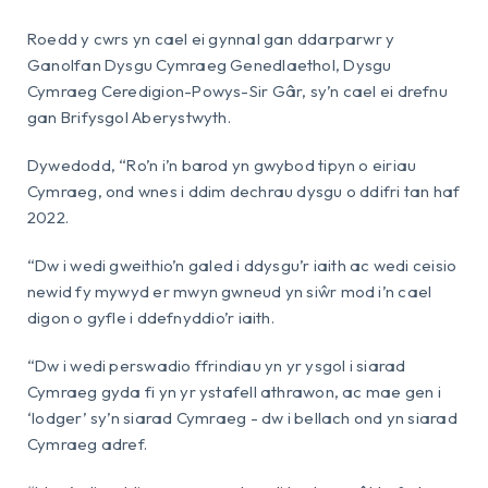
Roedd y cwrs yn cael ei gynnal gan ddarparwr y
Ganolfan Dysgu Cymraeg Genedlaethol, Dysgu
Cymraeg Ceredigion-Powys-Sir Gâr, sy’n cael ei drefnu
gan Brifysgol Aberystwyth.
Dywedodd, “Ro’n i’n barod yn gwybod tipyn o eiriau
Cymraeg, ond wnes i ddim dechrau dysgu o ddifri tan haf
2022.
“Dw i wedi gweithio’n galed i ddysgu’r iaith ac wedi ceisio
newid fy mywyd er mwyn gwneud yn siŵr mod i’n cael
digon o gyfle i ddefnyddio’r iaith.
“Dw i wedi perswadio ffrindiau yn yr ysgol i siarad
Cymraeg gyda fi yn yr ystafell athrawon, ac mae gen i
‘lodger’ sy’n siarad Cymraeg - dw i bellach ond yn siarad
Cymraeg adref.