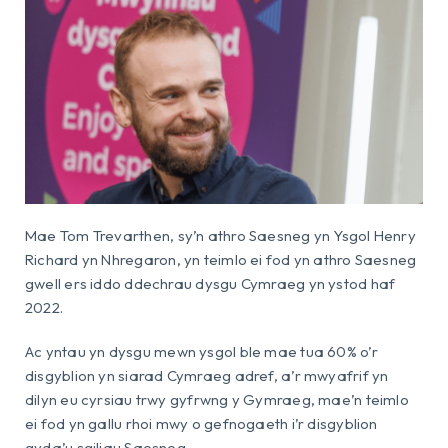
Mae Tom Trevarthen, sy’n athro Saesneg yn Ysgol Henry
Richard yn Nhregaron, yn teimlo ei fod yn athro Saesneg
gwell ers iddo ddechrau dysgu Cymraeg yn ystod haf
2022.
Ac yntau yn dysgu mewn ysgol ble mae tua 60% o’r
disgyblion yn siarad Cymraeg adref, a’r mwyafrif yn
dilyn eu cyrsiau trwy gyfrwng y Gymraeg, mae’n teimlo
ei fod yn gallu rhoi mwy o gefnogaeth i’r disgyblion
gyda’u sgiliau Saesneg.