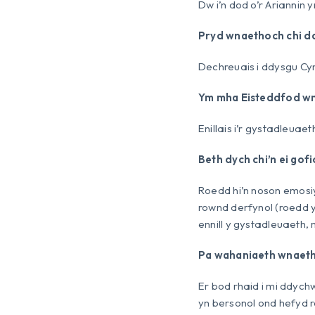
Dw i’n dod o’r Ariannin
Pryd wnaethoch chi d
Dechreuais i ddysgu C
Ym mha Eisteddfod wn
Enillais i’r gystadleuae
Beth dych chi’n ei go
Roedd hi’n noson emosiy
rownd derfynol (roedd y
ennill y gystadleuaeth,
Pa wahaniaeth wnaeth 
Er bod rhaid i mi ddychw
yn bersonol ond hefyd 