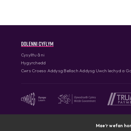
Dolenni cyflym
Cysylltu â ni
Hygyrchedd
Cwrs Croeso Addysg Bellach Addysg Uwch Iechyd a Go
Mae’r wefan hon
Cymraeg © 2026