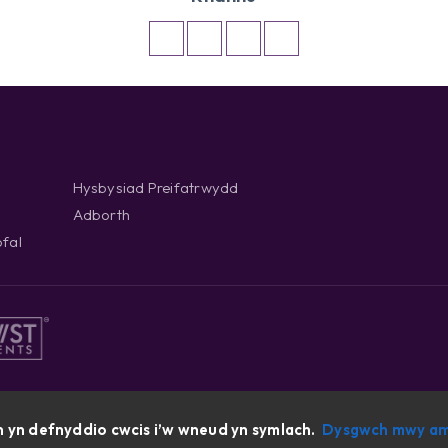
Hysbysiad Preifatrwydd
Adborth
fal
 yn defnyddio cwcis i’w wneud yn symlach.
Dysgwch mwy am