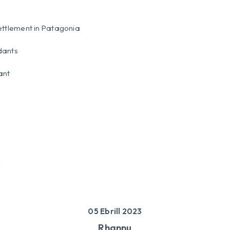
ettlement in Patagonia
dants
ant
d
05 Ebrill 2023
Rhannu