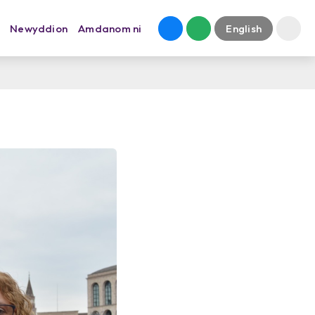
Newyddion
Amdanom ni
English