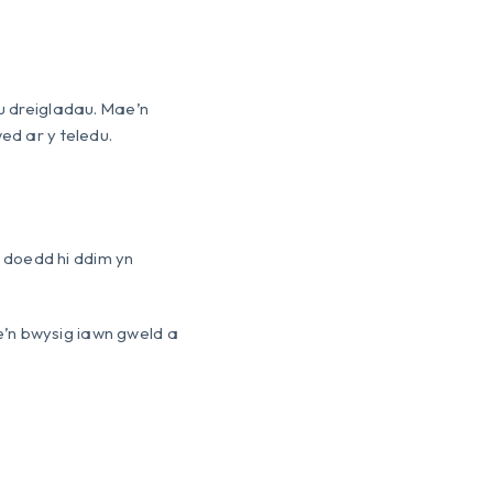
eu dreigladau. Mae’n
ed ar y teledu.
 doedd hi ddim yn
e’n bwysig iawn gweld a