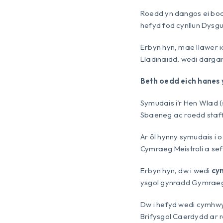
Roedd yn dangos ei bod 
hefyd fod cynllun Dysg
Erbyn hyn, mae llawer 
Lladinaidd, wedi dargan
Beth oedd eich hanes y
Symudais i’r Hen Wlad 
Sbaeneg ac roedd staff 
Ar ôl hynny symudais i 
Cymraeg Meistroli a sef
Erbyn hyn, dw i wedi
cy
ysgol gynradd Gymraeg
Dw i hefyd wedi cymhwy
Brifysgol Caerdydd ar r