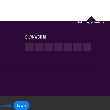
Nôl i frig y tudalen
Dilynwch ni
 gwcis.
Iawn
Gwefan wedi'i chreu gan: