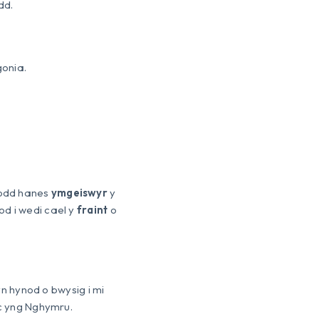
dd.
onia.
drodd hanes
ymgeiswyr
y
od i wedi cael y
fraint
o
yn hynod o bwysig i mi
 yng Nghymru.