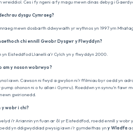
 yn wreiddiol. Ces i fy ngeni a fy magu mewn dinas debyg i Gaerdy
dechrau dysgu Cymraeg?
ymraeg mewn dosbarth ddwywaith yr wythnos yn 1997 ym Mhatag
aethoch chi ennill Gwobr Dysgwr y Flwyddyn?
th yn Eisteddfod Llanelli a’r Cylch yn y flwyddyn 2000.
fio am y noson wobrwyo?
nol iawn. Cawson ni fwyd a gwylion ni’r ffilmiau byr oedd yn a
 pump ohonon ni o tu allan i Gymru). Roeddwn yn synnu’n fawr m
 mewn gwirionedd.
y wobr i chi?
elyd i’r Ariannin yn fuan ar ôl yr Eisteddfod, roedd ennill y wobr 
roedd yn ddigwyddiad pwysig iawn i’r gymdeithas yn
y Wladfa
ac