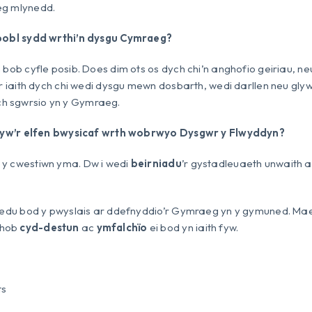
eg mlynedd.
 bobl sydd wrthi’n dysgu Cymraeg?
 bob cyfle posib. Does dim ots os dych chi’n anghofio geiriau, n
’r iaith dych chi wedi dysgu mewn dosbarth, wedi darllen neu glyw
 sgwrsio yn y Gymraeg.
i, yw’r elfen bwysicaf wrth wobrwyo Dysgwr y Flwyddyn?
y cwestiwn yma. Dw i wedi
beirniadu
’r gystadleuaeth unwaith a
credu bod y pwyslais ar ddefnyddio’r Gymraeg yn y gymuned. Ma
mhob
cyd-destun
ac
ymfalchïo
ei bod yn iaith fyw.
ts