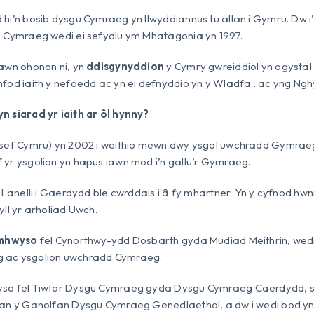
hi’n bosib dysgu Cymraeg yn llwyddiannus tu allan i Gymru. Dw i
u Cymraeg wedi ei sefydlu ym Mhatagonia yn 1997.
iawn ohonon ni, yn
ddisgynyddion
y Cymry gwreiddiol yn ogystal â’
fod iaith y nefoedd ac yn ei defnyddio yn y Wladfa...ac yng Ng
n siarad yr iaith ar ôl hynny?
(sef Cymru) yn 2002 i weithio mewn dwy ysgol uwchradd Gymrae
yr ysgolion yn hapus iawn mod i’n gallu’r Gymraeg.
o Lanelli i Gaerdydd ble cwrddais i â fy mhartner. Yn y cyfnod hw
yll yr arholiad Uwch.
mhwyso
fel Cynorthwy-ydd Dosbarth gyda Mudiad Meithrin, wed
 ac ysgolion uwchradd Cymraeg.
so fel Tiwtor Dysgu Cymraeg gyda Dysgu Cymraeg Caerdydd, sy
an y Ganolfan Dysgu Cymraeg Genedlaethol, a dw i wedi bod yn g