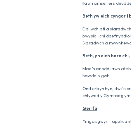
llawn amser ers deudd
Beth yw eich cyngor i
Daliwch ati a siaradwch
bwysig i chi ddefnyddio
Siaradwch a mwynhewch
Beth, yn eich barn ch
Mae’n anodd iawn ateb 
hawdd o gwbl.
Ond erbyn hyn, dw i’n 
chlywed y Gymraeg y
Geirfa
Ymgeisgwyr – applican