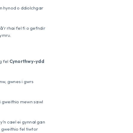
’n hynod o ddiolchgar
r rhai fel fi o gefndir
hymru.
g fel
Cynorthwy-ydd
nnw, gwnes i gwrs
i gweithio mewn sawl
’n cael ei gynnal gan
weithio fel tiwtor