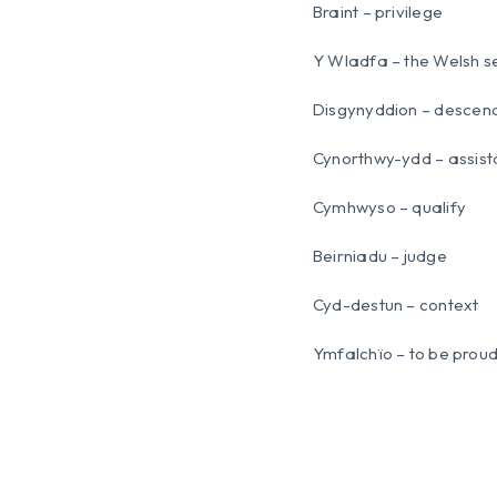
Braint – privilege
Y Wladfa – the Welsh s
Disgynyddion – descen
Cynorthwy-ydd – assist
Cymhwyso – qualify
Beirniadu – judge
Cyd-destun – context
Ymfalchïo – to be prou