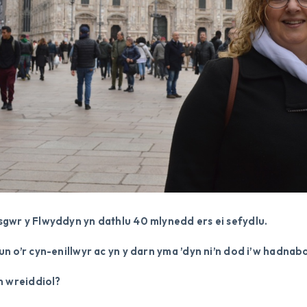
gwr y Flwyddyn yn dathlu 40 mlynedd ers ei sefydlu.
n o’r cyn-enillwyr ac yn y darn yma ’dyn ni’n dod i’w hadnabo
n wreiddiol?